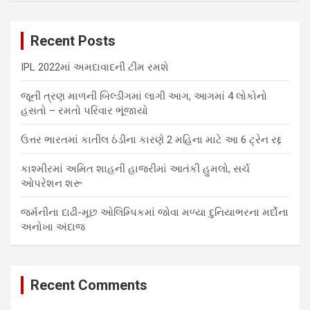
r
c
Recent Posts
h
IPL 2022માં અમદાવાદની ટીમ રમશે
જૂની ત્રણ માળની બિલ્ડીંગમાં લાગી આગ, આગમાં 4 લોકોનો
હસતો – રમતો પરિવાર ભૂંજાયો
ઉત્તર ભારતમાં કાતીલ ઠંડીના કારણે 2 મહિના માટે આ 6 ટ્રેન રદ્દ
કાશ્મીરમાં અમિત શાહની હાજરીમાં આતંકી હુમલો, સર્ચ
ઓપરેશન શરૂ
જર્મનીના દાઢી-મૂછ ઓલિમ્પિકમાં જોવા મળ્યા દુનિયાભરના મર્દોના
અનોખા અંદાજ
Recent Comments