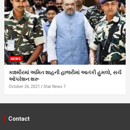
NEWS
કાશ્મીરમાં અમિત શાહની હાજરીમાં આતંકી હુમલો, સર્ચ
ઓપરેશન શરૂ
October 26, 2021
Star News 7
Contact