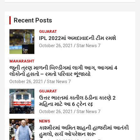
Recent Posts
GUJARAT
IPL 2022માં અમદાવાદની ટીમ રમશે
October 26, 2021
Star News 7
MAHARASHT
જૂની ત્રણ માળની બિલ્ડીંગમાં લાગી આગ, આગમાં 4
લોકોનો હસતો – રમતો પરિવાર ભૂંજાયો
October 26, 2021
Star News 7
GUJARAT
ઉત્તર ભારતમાં કાતીલ ઠંડીના કારણે 2
મહિના માટે આ 6 ટ્રેન રદ્દ
October 26, 2021
Star News 7
NEWS
કાશ્મીરમાં અમિત શાહની હાજરીમાં આતંકી
હુમલો, સર્ચ ઓપરેશન શરૂ