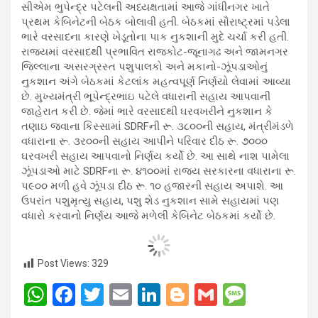
સીએમ ભુપેન્દ્ર પટેલની અધ્યક્ષતામાં આજે ગાંધીનગર ખાતે
પ્રથમ કેબિનેટની બેઠક બોલાવી હતી. બેઠકમાં સૌરાષ્ટ્રમાં પડેલા
ભારે વરસાદના કારણે ખેડૂતોના પાક નુકશાની મુદે ચર્ચા કરી હતી.
રાજ્યમાં વરસાદથી પ્રભાવિત રાજકોટ-જૂનાગઢ અને જામનગર
જિલ્લાના અસરગ્રસ્ત પશુપાલકો અને મકાનો-ઝૂંપડાઓનું
નુકશાન અંગે બેઠકમાં કેટલાંક મહત્વપૂર્ણ નિર્ણયો લેવામાં આવ્યા
છે. મુખ્યમંત્રી ભૂપેન્દ્રભાઇ પટેલે વધારાની સહાય આપવાની
જાહેરાત કરી છે. જેમાં ભારે વરસાદથી ઘરવખરીને નુકશાન કે
તણાઇ જવાના કિસ્સામાં SDRFની રૂ. ૩૮૦૦ની સહાય, મંત્રીમંડળે
વધારાના રૂ. ૩ર૦૦ની સહાય આપીને પરિવાર દીઠ રૂ. ૭૦૦૦
ઘરવખરી સહાય આપવાનો નિર્ણય કર્યો છે. આ સાથે નાશ પામેલા
ઝૂંપડાઓ માટે SDRFના રૂ. ૪૧૦૦માં રાજ્ય સરકારના વધારાના રૂ.
પ૯૦૦ મળી હવે ઝૂંપડા દીઠ રૂ. ૧૦ હજારની સહાય અપાશે. આ
ઉપરાંત પશુમૃત્યુ સહાય, પશુ શેડ નુકશાન સામે સહાયમાં પણ
વધારો કરવાનો નિર્ણય આજે મળેલી કેબિનેટ બેઠકમાં કર્યો છે.
Post Views:
329
W
F
T
E
Li
Bl
G
M
h
a
wi
m
n
o
m
es