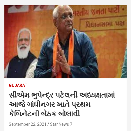
GUJARAT
સીએમ ભુપેન્દ્ર પટેલની અધ્યક્ષતામાં
આજે ગાંધીનગર ખાતે પ્રથમ
કેબિનેટની બેઠક બોલાવી
September 22, 2021
Star News 7