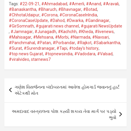
Tags:
#22-09-21
,
#Ahmadabad
,
#Amerli
,
#Anand
,
#Aravali
,
at
ce
tt
ail
ke
g
ail
s
#Banaskantha​
,
#Bharuch
,
#Bhavnagar​
,
#Botad
,
#ChhotaUdaipur
,
#Corona​
,
#CoronaCaseInIndia
,
s
b
er
dI
g
a
#CoronaCaseUpdate
,
#Dahod​
,
#Dwarka​
,
#Gandinagar
,
A
o
n
er
g
#GirSomnath
,
#gujarati news channel
,
#gujarati NewsUpdate
,
#Jamnagar​
,
#Junagadh​
,
#Kachchh
,
#Kheda​
,
#livenews
,
p
o
e
#Mahisagar​
,
#Mehsana
,
#Morbi
,
#Narmada
,
#Navsari​
,
#Panchmahal
,
#Patan​
,
#Porbandar​
,
#Rajkot​
,
#Sabarkantha​
,
p
k
#Surat​
,
#Surendranagar
,
#Tapi​
,
#today’s history
,
#top news Gujarat
,
#topnewsindia
,
#Vadodara​
,
#Valsad​
,
#viralvideo
,
starnews7
Post
ગણેશ વિસર્જનના બંદોબસ્તમાં આવેલા હોમગાર્ડ જવાનનું હાર્ટ
navigation
એટેકથી મોત
અમદાવાદ વસ્ત્રાલના પોશ કહ્યી શકાય તેવા માર્ગ પર પડ્યો
ભુવો