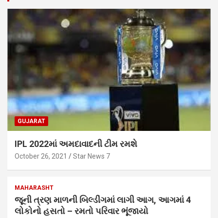
GUJARAT
IPL 2022માં અમદાવાદની ટીમ રમશે
October 26, 2021
Star News 7
MAHARASHT
જૂની ત્રણ માળની બિલ્ડીંગમાં લાગી આગ, આગમાં 4
લોકોનો હસતો – રમતો પરિવાર ભૂંજાયો