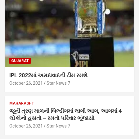
GUJARAT
IPL 2022માં અમદાવાદની ટીમ રમશે
October 26, 2021
Star News 7
MAHARASHT
જૂની ત્રણ માળની બિલ્ડીંગમાં લાગી આગ, આગમાં 4
લોકોનો હસતો – રમતો પરિવાર ભૂંજાયો
October 26, 2021
Star News 7