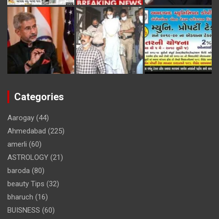
Categories
Aarogay
(44)
Ahmedabad
(225)
amerli
(60)
ASTROLOGY
(21)
baroda
(80)
beauty Tips
(32)
bharuch
(16)
BUISNESS
(60)