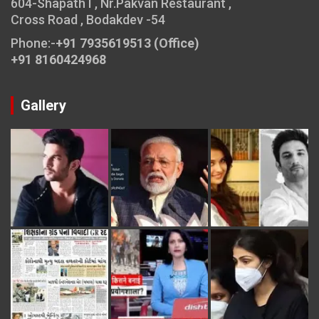
604-Shapath I , Nr.Pakvan Restaurant ,
Cross Road , Bodakdev -54
Phone:-
+91 7935619513 (Office)
+91 8160424968
Gallery