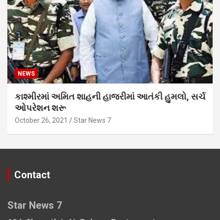
NEWS
કાશ્મીરમાં અમિત શાહની હાજરીમાં આતંકી હુમલો, સર્ચ
ઓપરેશન શરૂ
October 26, 2021
Star News 7
Contact
Star News 7