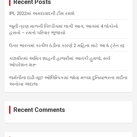
Recent Posts
h
IPL 2022માં અમદાવાદની ટીમ રમશે
જૂની ત્રણ માળની બિલ્ડીંગમાં લાગી આગ, આગમાં 4 લોકોનો
હસતો – રમતો પરિવાર ભૂંજાયો
ઉત્તર ભારતમાં કાતીલ ઠંડીના કારણે 2 મહિના માટે આ 6 ટ્રેન રદ્દ
કાશ્મીરમાં અમિત શાહની હાજરીમાં આતંકી હુમલો, સર્ચ
ઓપરેશન શરૂ
જર્મનીના દાઢી-મૂછ ઓલિમ્પિકમાં જોવા મળ્યા દુનિયાભરના મર્દોના
અનોખા અંદાજ
Recent Comments