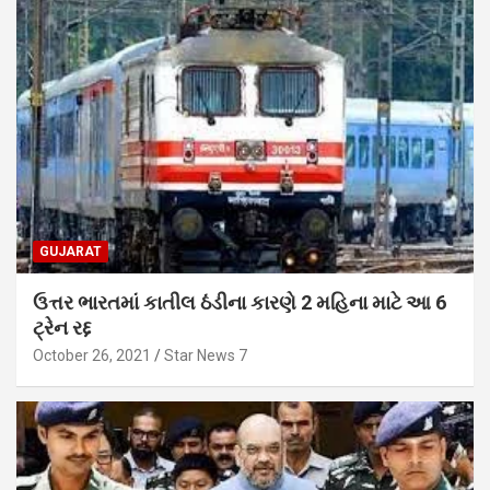
GUJARAT
ઉત્તર ભારતમાં કાતીલ ઠંડીના કારણે 2 મહિના માટે આ 6
ટ્રેન રદ્દ
October 26, 2021
Star News 7