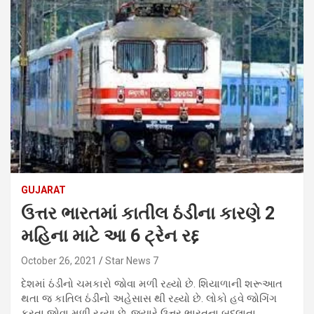
GUJARAT
ઉત્તર ભારતમાં કાતીલ ઠંડીના કારણે 2
મહિના માટે આ 6 ટ્રેન રદ્દ
October 26, 2021
Star News 7
દેશમાં ઠંડીનો ચમકારો જોવા મળી રહ્યો છે. શિયાળાની શરૂઆત
થતા જ કાતિલ ઠંડીનો અહેસાસ થી રહ્યો છે. લોકો હવે જોગિંગ
કરતા જોવા મળી રહ્યા છે. જ્યારે ઉત્તર ભારતના બદલાતા