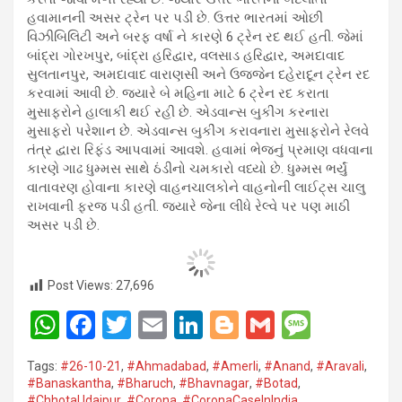
હવામાનની અસર ટ્રેન પર પડી છે. ઉત્તર ભારતમાં ઓછી
વિઝીબિલિટી અને બરફ વર્ષા ને કારણે 6 ટ્રેન રદ થઈ હતી. જેમાં
બાંદ્રા ગોરખપુર, બાંદ્રા હરિદ્વાર, વલસાડ હરિદ્વાર, અમદાવાદ
સુલતાનપુર, અમદાવાદ વારાણસી અને ઉજજેન દહેરાદૂન ટ્રેન રદ
કરવામાં આવી છે. જ્યારે બે મહિના માટે 6 ટ્રેન રદ કરાતા
મુસાફરોને હાલાકી થઈ રહી છે. એડવાન્સ બુકીંગ કરનારા
મુસાફરો પરેશાન છે. એડવાન્સ બુકીંગ કરાવનારા મુસાફરોને રેલવે
તંત્ર દ્વારા રિફંડ આપવામાં આવશે. હવામાં ભેજનું પ્રમાણ વધવાના
કારણે ગાઢ ધુમ્મસ સાથે ઠંડીનો ચમકારો વધ્યો છે. ધુમ્મસ ભર્યું
વાતાવરણ હોવાના કારણે વાહનચાલકોને વાહનોની લાઈટ્સ ચાલુ
રાખવાની ફરજ પડી હતી. જ્યારે જેના લીધે રેલ્વે પર પણ માઠી
અસર પડી છે.
Post Views:
27,696
W
F
T
E
Li
Bl
G
M
h
a
wi
m
n
o
m
es
Tags:
#26-10-21
,
#Ahmadabad
,
#Amerli
,
#Anand
,
#Aravali
,
at
ce
tt
ail
ke
g
ail
s
#Banaskantha​
,
#Bharuch
,
#Bhavnagar​
,
#Botad
,
#ChhotaUdaipur
,
#Corona​
,
#CoronaCaseInIndia
,