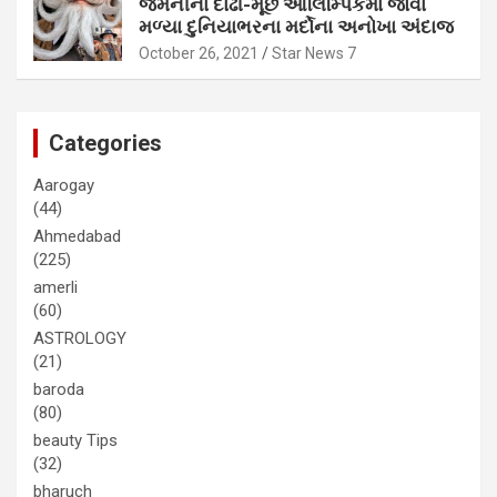
જર્મનીના દાઢી-મૂછ ઓલિમ્પિકમાં જોવા
મળ્યા દુનિયાભરના મર્દોના અનોખા અંદાજ
October 26, 2021
Star News 7
Categories
Aarogay
(44)
Ahmedabad
(225)
amerli
(60)
ASTROLOGY
(21)
baroda
(80)
beauty Tips
(32)
bharuch