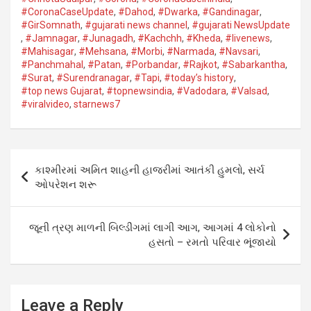
s
b
er
dI
g
a
#CoronaCaseUpdate
,
#Dahod​
,
#Dwarka​
,
#Gandinagar
,
A
o
n
er
g
#GirSomnath
,
#gujarati news channel
,
#gujarati NewsUpdate
,
#Jamnagar​
,
#Junagadh​
,
#Kachchh
,
#Kheda​
,
#livenews
,
p
o
e
#Mahisagar​
,
#Mehsana
,
#Morbi
,
#Narmada
,
#Navsari​
,
#Panchmahal
,
#Patan​
,
#Porbandar​
,
#Rajkot​
,
#Sabarkantha​
,
p
k
#Surat​
,
#Surendranagar
,
#Tapi​
,
#today’s history
,
#top news Gujarat
,
#topnewsindia
,
#Vadodara​
,
#Valsad​
,
#viralvideo
,
starnews7
Post
કાશ્મીરમાં અમિત શાહની હાજરીમાં આતંકી હુમલો, સર્ચ
navigation
ઓપરેશન શરૂ
જૂની ત્રણ માળની બિલ્ડીંગમાં લાગી આગ, આગમાં 4 લોકોનો
હસતો – રમતો પરિવાર ભૂંજાયો
Leave a Reply