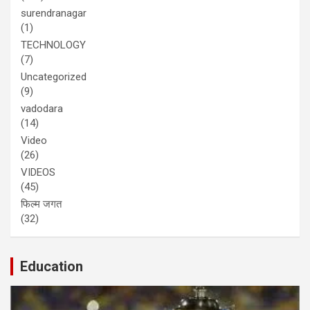
surendranagar
(1)
TECHNOLOGY
(7)
Uncategorized
(9)
vadodara
(14)
Video
(26)
VIDEOS
(45)
फिल्म जगत
(32)
Education