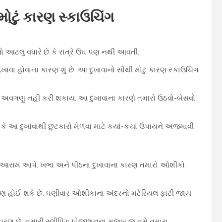
ોટું કારણ સ્કાઉચિંગ
ો આટલુ વધારે છે કે રાત્રે ઉંઘ પણ નથી આવતી.
ાવા હોવાના કારણ શું છે. આ દુખાવાનો સૌથી મોટું કારણ સ્કાઉચિંગ
જેને અવગણુ નહી કરી શકાય. આ દુખાવાના કારણે તમારો ઉઠવો-બેસવો
ે આ દુખાવાથી છુટકારો મેળવા માટે કયાં-કયાં ઉપાયને અજમાવી
રામ આપે. ખભા અને પીઠના દુખાવાના કારણ તમારો ઓશીંકો
કારણ હોઈ શકે છે. ઘણીવાર ઓશીંકાના અંદરનો મટેરિયલ ફાટી જાય
 કારણ છે. તમારી સ્લીપિંગ પોજીશનના મુજબ જ તમે તમારા