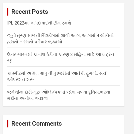
c
Recent Posts
h
IPL 2022માં અમદાવાદની ટીમ રમશે
જૂની ત્રણ માળની બિલ્ડીંગમાં લાગી આગ, આગમાં 4 લોકોનો
હસતો – રમતો પરિવાર ભૂંજાયો
ઉત્તર ભારતમાં કાતીલ ઠંડીના કારણે 2 મહિના માટે આ 6 ટ્રેન
રદ્દ
કાશ્મીરમાં અમિત શાહની હાજરીમાં આતંકી હુમલો, સર્ચ
ઓપરેશન શરૂ
જર્મનીના દાઢી-મૂછ ઓલિમ્પિકમાં જોવા મળ્યા દુનિયાભરના
મર્દોના અનોખા અંદાજ
Recent Comments