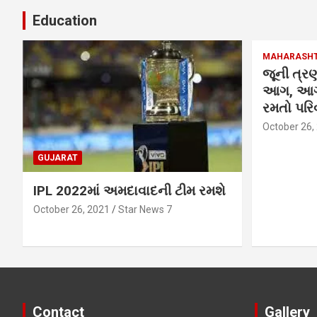
Education
MAHARASH
જૂની ત્રણ
આગ, આગમ
રમતો પરિવ
October 26,
GUJARAT
IPL 2022માં અમદાવાદની ટીમ રમશે
October 26, 2021
Star News 7
Contact
Gallery