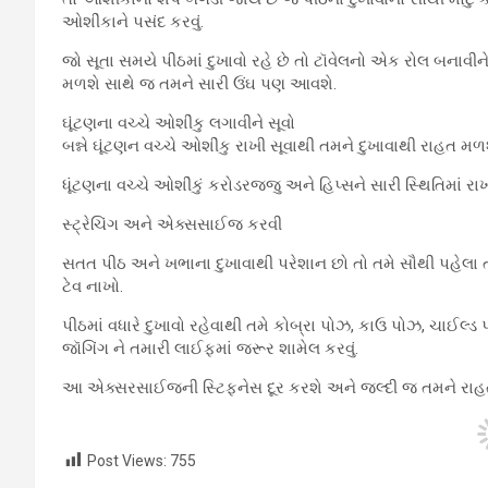
ઓશીંકાને પસંદ કરવું.
જો સૂતા સમયે પીઠમાં દુખાવો રહે છે તો ટૉવેલનો એક રોલ બનાવીન
મળશે સાથે જ તમને સારી ઉંઘ પણ આવશે.
ઘૂંટણના વચ્ચે ઓશીંકુ લગાવીને સૂવો
બન્ને ઘૂંટણન વચ્ચે ઓશીંકુ રાખી સૂવાથી તમને દુખાવાથી રાહત મ
ધૂંટણના વચ્ચે ઓશીંકું કરોડરજ્જુ અને હિપ્સને સારી સ્થિતિમાં રા
સ્ટ્રેચિંગ અને એક્સસાઈજ કરવી
સતત પીઠ અને ખભાના દુખાવાથી પરેશાન છો તો તમે સૌથી પહેલા
ટેવ નાખો.
પીઠમાં વધારે દુખાવો રહેવાથી તમે કોબ્રા પોઝ, કાઉ પોઝ, ચાઈલ્ડ પોઝ
જૉગિંગ ને તમારી લાઈફમાં જરૂર શામેલ કરવું.
આ એક્સરસાઈજની સ્ટિફનેસ દૂર કરશે અને જલ્દી જ તમને રા
Post Views:
755