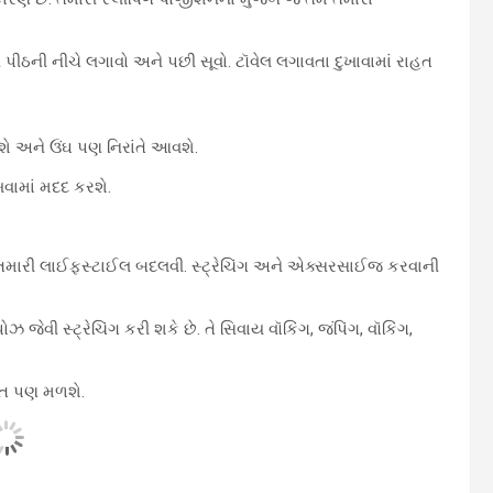
ે પીઠની નીચે લગાવો અને પછી સૂવો. ટૉવેલ લગાવતા દુખાવામાં રાહત
ળશે અને ઉંઘ પણ નિરાંતે આવશે.
ખવામાં મદદ કરશે.
 તમારી લાઈફસ્ટાઈલ બદલવી. સ્ટ્રેચિંગ અને એક્સરસાઈજ કરવાની
 જેવી સ્ટ્રેચિંગ કરી શકે છે. તે સિવાય વૉકિંગ, જંપિંગ, વૉકિંગ,
હત પણ મળશે.