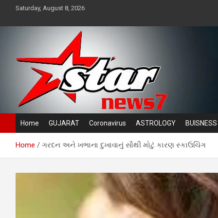
Skip
Saturday, August 8, 2026
to
content
News TV channel
Star News 7
Home
GUJARAT
Coronavirus
ASTROLOGY
BUISNESS
Home
ગરદન અને ખભાના દુખાવાનું સૌથી મોટું કારણ સ્કાઉચિંગ