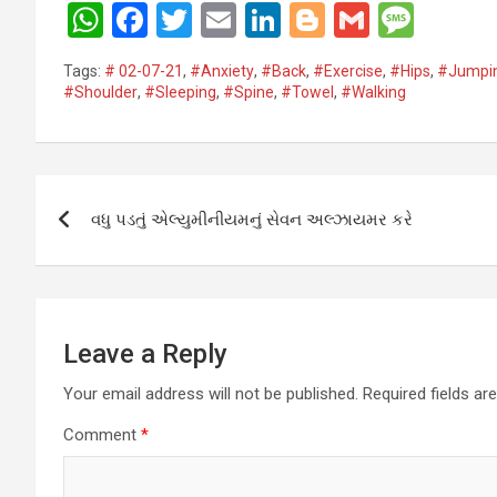
W
F
T
E
Li
Bl
G
M
h
a
wi
m
n
o
m
es
Tags:
# 02-07-21
,
#Anxiety
,
#Back
,
#Exercise
,
#Hips
,
#Jumpi
at
ce
tt
ail
ke
g
ail
s
#Shoulder
,
#Sleeping
,
#Spine
,
#Towel
,
#Walking
s
b
er
dI
g
a
A
o
n
er
g
Post
p
o
e
વધુ પડતું એલ્યુમીનીયમનું સેવન અલ્ઝાયમર કરે
p
k
navigation
Leave a Reply
Your email address will not be published.
Required fields a
Comment
*