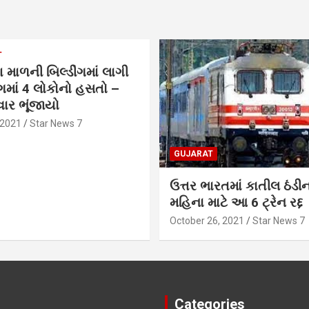
T
 માળની બિલ્ડીંગમાં લાગી
ાં 4 લોકોનો હસતો –
ાર ભૂંજાયો
 2021
Star News 7
GUJARAT
ઉત્તર ભારતમાં કાતીલ ઠંડી
મહિના માટે આ 6 ટ્રેન રદ્દ
October 26, 2021
Star News 7
Categories