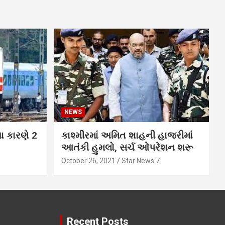
NEWS
ના કારણે 2
કાશ્મીરમાં અમિત શાહની હાજરીમાં
આતંકી હુમલો, સર્ચ ઓપરેશન શરૂ
October 26, 2021
Star News 7
Recent Posts