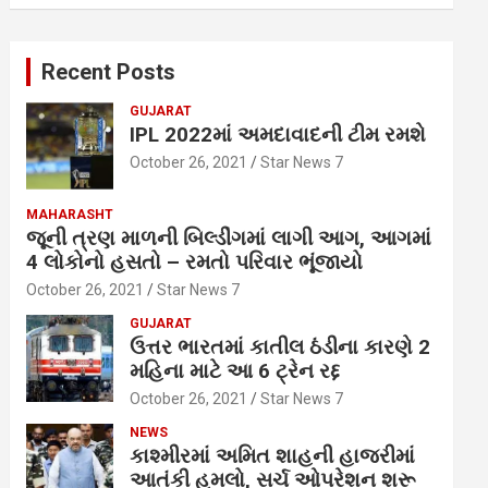
Recent Posts
GUJARAT
IPL 2022માં અમદાવાદની ટીમ રમશે
October 26, 2021
Star News 7
MAHARASHT
જૂની ત્રણ માળની બિલ્ડીંગમાં લાગી આગ, આગમાં
4 લોકોનો હસતો – રમતો પરિવાર ભૂંજાયો
October 26, 2021
Star News 7
GUJARAT
ઉત્તર ભારતમાં કાતીલ ઠંડીના કારણે 2
મહિના માટે આ 6 ટ્રેન રદ્દ
October 26, 2021
Star News 7
NEWS
કાશ્મીરમાં અમિત શાહની હાજરીમાં
આતંકી હુમલો, સર્ચ ઓપરેશન શરૂ