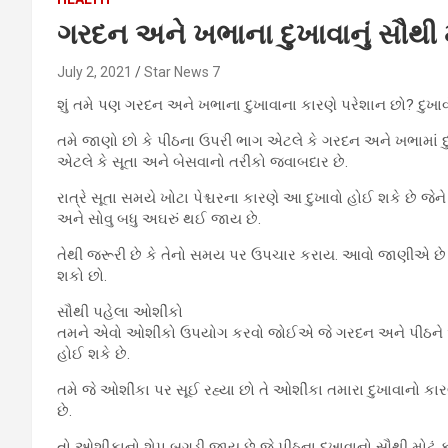
ગરદન અને ખભાના દુખાવાનું સૌથી મ
July 2, 2021
Star News 7
શું તમે પણ ગરદન અને ખભાના દુખાવાના કારણે પરેશાન છો? દુખાવ
તમે જાણો છો કે પીઠના ઉપરી ભાગ એટલે કે ગરદન અને ખભામાં દુખ
એટલે કે સૂતા અને બેસવાનો તરીકો જવાબદાર છે.
રાત્રે સૂતા સમયે ખોટા પેશ્ચરના કારણે આ દુખાવો હોઈ શકે છે 
અને સોવુ બધુ અઘરું થઈ જાય છે.
તેથી જરૂરી છે કે તેનો સમય પર ઉપચાર કરાય. આવો જાણીએ છે ક
શકો છો.
સૌથી પહેલા ઓશીંકો
તમને એવો ઓશીંકો ઉપયોગ કરવો જોઈએ જે ગરદન અને પીઠને આ
હોઈ શકે છે.
તમે જે ઓશીંકા પર સૂઈ રહ્યા છો તે ઓશીંકા તમારા દુખાવાનો 
છે.
તો ઓશીંકાનો શેપ બગડી જાય છે જે પીઠના દુખાવાનો સૌથી મોટું