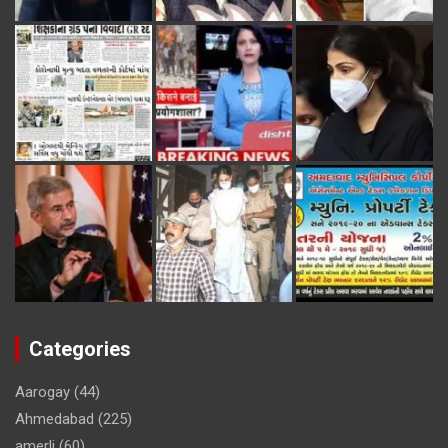
Categories
Aarogay
(44)
Ahmedabad
(225)
amerli
(60)