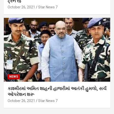
ટ્રેન રદ્દ
October 26, 2021
Star News 7
NEWS
કાશ્મીરમાં અમિત શાહની હાજરીમાં આતંકી હુમલો, સર્ચ
ઓપરેશન શરૂ
October 26, 2021
Star News 7