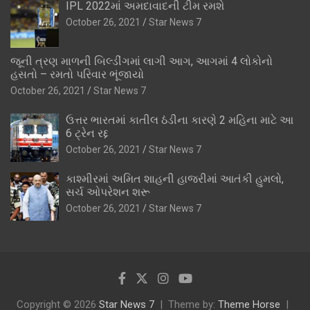
IPL 2022માં અમદાવાદની ટીમ રમશે
October 26, 2021
Star News 7
જૂની ત્રણ માળની બિલ્ડીંગમાં લાગી આગ, આગમાં 4 લોકોનો
હસતો – રમતો પરિવાર ભૂંજાયો
October 26, 2021
Star News 7
ઉત્તર ભારતમાં કાતીલ ઠંડીના કારણે 2 મહિના માટે આ
6 ટ્રેન રદ્દ
October 26, 2021
Star News 7
કાશ્મીરમાં અમિત શાહની હાજરીમાં આતંકી હુમલો,
સર્ચ ઓપરેશન શરૂ
October 26, 2021
Star News 7
Copyright © 2026
Star News 7
Theme by:
Theme Horse