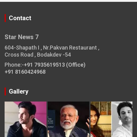
Contact
Star News 7
604-Shapath I , Nr.Pakvan Restaurant ,
Cross Road , Bodakdev -54
Phone:-
+91 7935619513 (Office)
+91 8160424968
Gallery