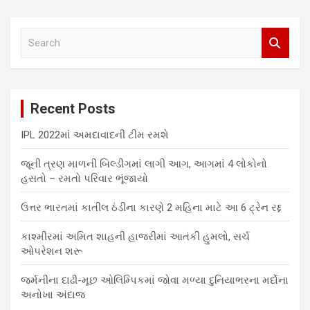
S
e
a
r
c
Recent Posts
h
IPL 2022માં અમદાવાદની ટીમ રમશે
જૂની ત્રણ માળની બિલ્ડીંગમાં લાગી આગ, આગમાં 4 લોકોનો
હસતો – રમતો પરિવાર ભૂંજાયો
ઉત્તર ભારતમાં કાતીલ ઠંડીના કારણે 2 મહિના માટે આ 6 ટ્રેન રદ્દ
કાશ્મીરમાં અમિત શાહની હાજરીમાં આતંકી હુમલો, સર્ચ
ઓપરેશન શરૂ
જર્મનીના દાઢી-મૂછ ઓલિમ્પિકમાં જોવા મળ્યા દુનિયાભરના મર્દોના
અનોખા અંદાજ