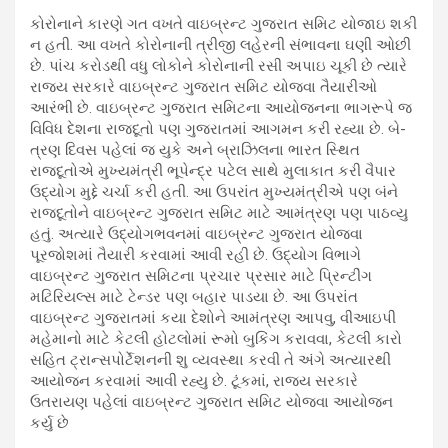
કોરોનાને કારણે ગત વખતે વાઇબ્રન્ટ ગુજરાત સમિટ યોજાઇ શકી
ન હતી. આ વખતે કોરોનાની ત્રીજી લહેરની સંભાવના ઘણી ઓછી
છે. પાંચ કરોડથી વધુ લોકોને કોરોનાની રસી અપાઇ ચૂકી છે ત્યારે
રાજ્ય સરકારે વાઇબ્રન્ટ ગુજરાત સમિટ યોજવા તૈયારીઓ
આરંભી છે. વાઇબ્રન્ટ ગુજરાત સમિટના આયોજનના ભાગરૂપે જ
વિવિધ દેશના રાજદૂતો પણ ગુજરાતમાં આગમન કરી રહ્યા છે. બે-
ત્રણ દિવસ પહેલાં જ યુકે અને બ્રાઝિલના ભારત સ્થિત
રાજદૂતોએ મુખ્યમંત્રી ભૂપેન્દ્ર પટેલ સાથે મુલાકાત કરી વૈપાર
ઉદ્યોગ મુદ્દે ચર્ચા કરી હતી. આ ઉપરાંત મુખ્યમંત્રીએ પણ બંને
રાજદૂતોને વાઇબ્રન્ટ ગુજરાત સમિટ માટે આમંત્રણ પણ પાઠવ્યુ
હતું. અત્યારે ઉદ્યોગભવનમાં વાઇબ્રન્ટ ગુજરાત યોજવા
પૂરજોશમાં તૈયારી કરવામાં આવી રહી છે. ઉદ્યોગ વિભાગે
વાઇબ્રન્ટ ગુજરાત સમિટના પ્રચાર પ્રસાર માટે પ્રિન્ટીંગ
મટિરિયલ્સ માટે ટેન્ડર પણ બહાર પાડયા છે. આ ઉપરાંત
વાઇબ્રન્ટ ગુજરાતમાં કયા દેશોને આમંત્રણ આપવુ, વીઆઇપી
મહેમાનો માટે કેટલી હોટલોમાં રૂમો બુકિંગ કરાવવા, કેટલી કારો
સહિત ટ્રાન્સપોર્ટેશનની શુ વ્યવસ્થા કરવી તે અંગે અત્યારથી
આયોજન કરવામાં આવી રહ્યુ છે. ટૂંકમાં, રાજ્ય સરકારે
ઉતરાયણ પહેલાં વાઇબ્રન્ટ ગુજરાત સમિટ યોજવા આયોજન
કર્યુ છે