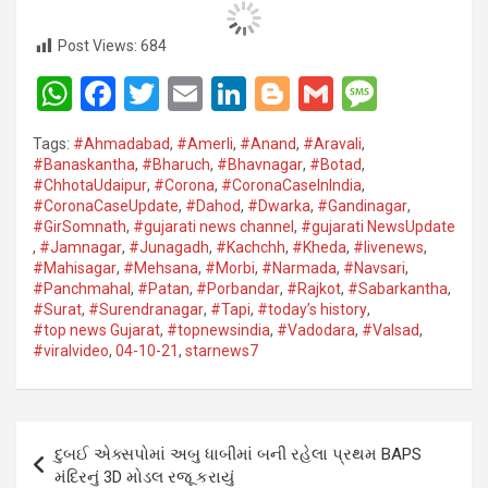
Post Views:
684
W
F
T
E
Li
Bl
G
M
h
a
wi
m
n
o
m
es
Tags:
#Ahmadabad
,
#Amerli
,
#Anand
,
#Aravali
,
at
ce
tt
ail
ke
g
ail
s
#Banaskantha​
,
#Bharuch
,
#Bhavnagar​
,
#Botad
,
#ChhotaUdaipur
,
#Corona​
,
#CoronaCaseInIndia
,
s
b
er
dI
g
a
#CoronaCaseUpdate
,
#Dahod​
,
#Dwarka​
,
#Gandinagar
,
A
o
n
er
g
#GirSomnath
,
#gujarati news channel
,
#gujarati NewsUpdate
,
#Jamnagar​
,
#Junagadh​
,
#Kachchh
,
#Kheda​
,
#livenews
,
p
o
e
#Mahisagar​
,
#Mehsana
,
#Morbi
,
#Narmada
,
#Navsari​
,
#Panchmahal
,
#Patan​
,
#Porbandar​
,
#Rajkot​
,
#Sabarkantha​
,
p
k
#Surat​
,
#Surendranagar
,
#Tapi​
,
#today’s history
,
#top news Gujarat
,
#topnewsindia
,
#Vadodara​
,
#Valsad​
,
#viralvideo
,
04-10-21
,
starnews7
Post
દુબઈ એક્સપોમાં અબુ ધાબીમાં બની રહેલા પ્રથમ BAPS
navigation
મંદિરનું 3D મોડલ રજૂ કરાયું