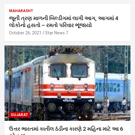
MAHARASHT
જૂની ત્રણ માળની બિલ્ડીંગમાં લાગી આગ, આગમાં 4
લોકોનો હસતો – રમતો પરિવાર ભૂંજાયો
October 26, 2021
Star News 7
GUJARAT
ઉત્તર ભારતમાં કાતીલ ઠંડીના કારણે 2 મહિના માટે આ 6