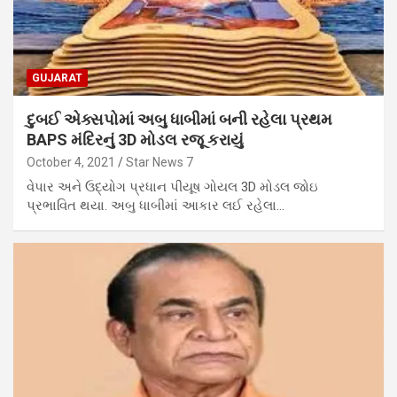
GUJARAT
દુબઈ એક્સપોમાં અબુ ધાબીમાં બની રહેલા પ્રથમ
BAPS મંદિરનું 3D મોડલ રજૂ કરાયું
October 4, 2021
Star News 7
વેપાર અને ઉદ્યોગ પ્રધાન પીયૂષ ગોયલ 3D મોડલ જોઇ
પ્રભાવિત થયા. અબુ ધાબીમાં આકાર લઈ રહેલા…