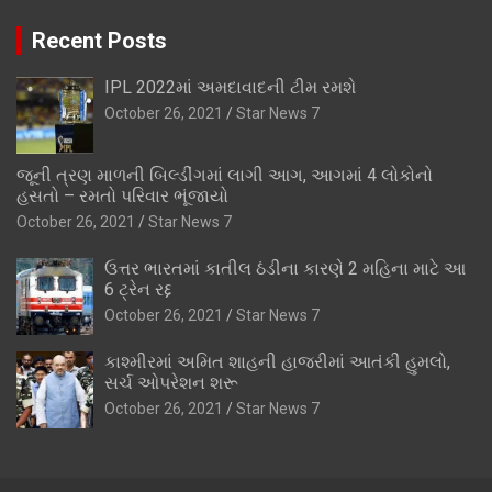
Recent Posts
IPL 2022માં અમદાવાદની ટીમ રમશે
October 26, 2021
Star News 7
જૂની ત્રણ માળની બિલ્ડીંગમાં લાગી આગ, આગમાં 4 લોકોનો
હસતો – રમતો પરિવાર ભૂંજાયો
October 26, 2021
Star News 7
ઉત્તર ભારતમાં કાતીલ ઠંડીના કારણે 2 મહિના માટે આ
6 ટ્રેન રદ્દ
October 26, 2021
Star News 7
કાશ્મીરમાં અમિત શાહની હાજરીમાં આતંકી હુમલો,
સર્ચ ઓપરેશન શરૂ
October 26, 2021
Star News 7