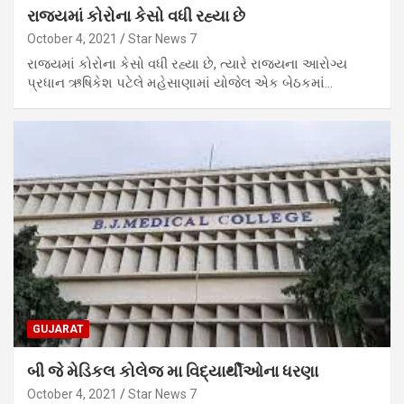
રાજ્યમાં કોરોના કેસો વધી રહ્યા છે
October 4, 2021
Star News 7
રાજ્યમાં કોરોના કેસો વધી રહ્યા છે, ત્યારે રાજ્યના આરોગ્ય
પ્રધાન ઋષિકેશ પટેલે મહેસાણામાં યોજેલ એક બેઠકમાં…
GUJARAT
બી જે મેડિકલ કોલેજ મા વિદ્યાર્થીઓના ધરણા
October 4, 2021
Star News 7