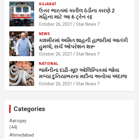
GUJARAT
ઉત્તર ભારતમાં કાતીલ ઠંડીના કારણે 2
મહિના માટે આ 6 ટ્રેન રદ્દ
October 26, 2021
Star News 7
NEWS
કાશ્મીરમાં અમિત શાહની હાજરીમાં આતંકી
હુમલો, સર્ચ ઓપરેશન શરૂ
October 26, 2021
Star News 7
NATIONAL
જર્મનીના દાઢી-મૂછ ઓલિમ્પિકમાં જોવા
મળ્યા દુનિયાભરના મર્દોના અનોખા અંદાજ
October 26, 2021
Star News 7
Categories
Aarogay
(44)
Ahmedabad