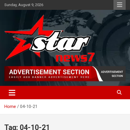
Skip
Sunday, August 9, 2026
to
content
News TV channel
Star News 7
Home
04-10-21
Tag:
04-10-21