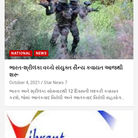
NATIONAL
NEWS
ભારત-શ્રીલંકા વચ્ચે સંયુક્ત સૈન્ય કવાયત આજથી
શરૂ
October 4, 2021
Star News 7
ભારત અને શ્રીલંકા સોમવારથી 12 દિવસની લશ્કરી કવાયત
કરશે, જેમાં આતંકવાદ વિરોધી અને આતંકવાદ વિરોધી સહયોગ…