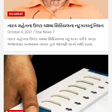
GUJARAT
તારક મહેતના ઉલ્ટા ચશ્મા સિરિયલના નટુકાકાનું નિધન
October 4, 2021
Star News 7
તારક મહેતના ઉલ્ટા ચશ્મા સિરિયલના નટુકાકા તરીકે પાત્ર
ભજાવનાર ઘનશ્યામ નાયક હવે આપણી વચ્ચે નથી રહ્યા.…