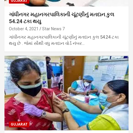
GUJARAT
ગાંધીનગર મહાનગરપાલિકાની ચૂંટણીનું મતદાન કુલ
54.24 ટકા થયુ
October 4, 2021
Star News 7
ગાંધીનગર મહાનગરપાલિકાની ચૂંટણીનું મતદાન કુલ 54.24 ટકા
થયુ છે . જેમાં સૌથી વધુ મતદાન વોર્ડ નંબર…
GUJARAT