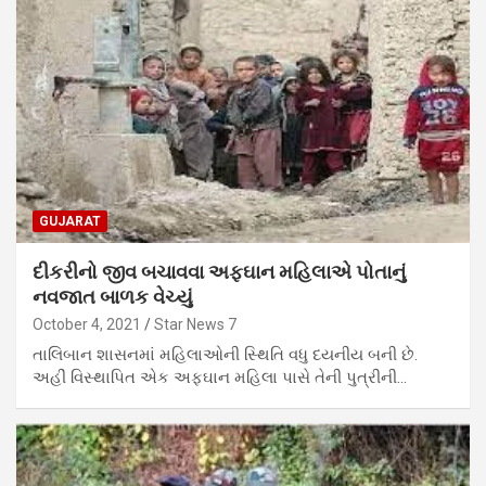
GUJARAT
દીકરીનો જીવ બચાવવા અફઘાન મહિલાએ પોતાનું
નવજાત બાળક વેચ્યું
October 4, 2021
Star News 7
તાલિબાન શાસનમાં મહિલાઓની સ્થિતિ વધુ દયનીય બની છે.
અહીં વિસ્થાપિત એક અફઘાન મહિલા પાસે તેની પુત્રીની…