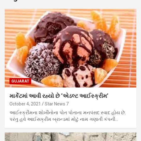
GUJARAT
માર્કેટમાં આવી રહ્યો છે ‘એડલ્ટ આઈસ્ક્રીમ’
October 4, 2021
Star News 7
આઈસ્ક્રીમના શોખીનોના પોત પોતાના મનપંસદ સ્વાદ હોય છે.
પરંતુ હવે આઈસક્રીમ બ્રાન્ડમાં મોટું નામ ગણાતી કંપની…