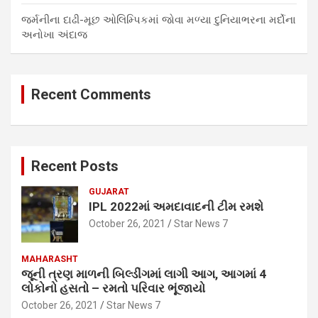
જર્મનીના દાઢી-મૂછ ઓલિમ્પિકમાં જોવા મળ્યા દુનિયાભરના મર્દોના
અનોખા અંદાજ
Recent Comments
Recent Posts
GUJARAT
IPL 2022માં અમદાવાદની ટીમ રમશે
October 26, 2021
Star News 7
MAHARASHT
જૂની ત્રણ માળની બિલ્ડીંગમાં લાગી આગ, આગમાં 4
લોકોનો હસતો – રમતો પરિવાર ભૂંજાયો
October 26, 2021
Star News 7