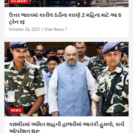
GUJARAT
ઉત્તર ભારતમાં કાતીલ ઠંડીના કારણે 2 મહિના માટે આ 6
ટ્રેન રદ્દ
October 26, 2021
Star News 7
NEWS
કાશ્મીરમાં અમિત શાહની હાજરીમાં આતંકી હુમલો, સર્ચ
ઓપરેશન શરૂ