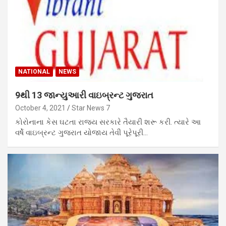
NATIONAL
NEWS
9થી 13 જાન્યુઆરી વાઇબ્રન્ટ ગુજરાત
October 4, 2021
Star News 7
કોરોનાના કેસ ઘટતા રાજય સરકારે તૈયારી શરૂ કરી. ત્યારે આ
વર્ષે વાઇબ્રન્ટ ગુજરાત યોજાય તેવી પૂરેપૂરી…