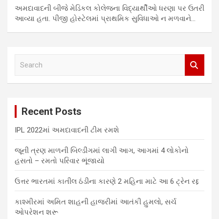
અમદાવાદની બીજે મેડિકલ કોલેજના વિદ્યાર્થીઓ ધરણા પર ઉતરી
આવ્યા હતા. પીજી હોસ્ટેલમાં પ્રાથમિક સુવિધાઓ ન મળવાને…
S
e
a
r
c
Recent Posts
h
IPL 2022માં અમદાવાદની ટીમ રમશે
જૂની ત્રણ માળની બિલ્ડીંગમાં લાગી આગ, આગમાં 4 લોકોનો
હસતો – રમતો પરિવાર ભૂંજાયો
ઉત્તર ભારતમાં કાતીલ ઠંડીના કારણે 2 મહિના માટે આ 6 ટ્રેન રદ્દ
કાશ્મીરમાં અમિત શાહની હાજરીમાં આતંકી હુમલો, સર્ચ
ઓપરેશન શરૂ