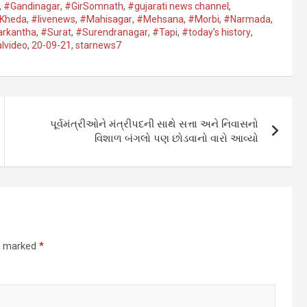
,
#Gandinagar
,
#GirSomnath
,
#gujarati news channel
,
Kheda​
,
#livenews
,
#Mahisagar​
,
#Mehsana
,
#Morbi
,
#Narmada
,
rkantha​
,
#Surat​
,
#Surendranagar
,
#Tapi​
,
#today’s history
,
alvideo
,
20-09-21
,
starnews7
પૂર્વમંત્રીઓને મંત્રીપદની સાથે સત્તા અને નિવાસનો
વિશાળ બંગલો પણ છોડવાનો વારો આવ્યો
re marked
*