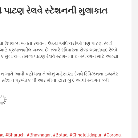
પાટણ રેલવે સ્ટેશનની મુલાકાત
િધા ઉપલબ્ધ બનતા રેલવેના ઉચ્ચ અધિકારીઓ પણ પાટણ રેલવે
ટે પ્રયત્નશીલ બન્યા છે. ત્યારે રવિવારના રોજ અમદાવાદ રેલવે
મુલાકાત તેમજ પાટણ રેલવે સ્ટેશનના ઇન્સ્પેક્શન માટે આવ્યા
ન ખાતે આવી પહોંચતા તેઓનું મહેસાણા રેલવે ડિવિઝનના ઇજનેર
્ટેશન પ્રબંધક પી આર મીના દ્વારા બુકે આપી સ્વાગત કરી
a​
,
#Bharuch
,
#Bhavnagar​
,
#Botad
,
#ChhotaUdaipur
,
#Corona​
,