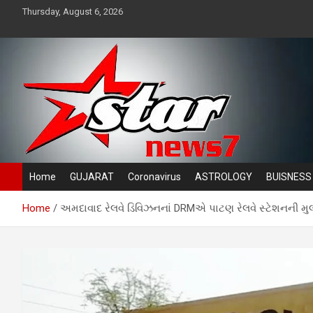
Skip
Thursday, August 6, 2026
to
content
News TV channel
Star News 7
Home
GUJARAT
Coronavirus
ASTROLOGY
BUISNESS
Home
અમદાવાદ રેલવે ડિવિઝનનાં DRMએ પાટણ રેલવે સ્ટેશનની મુ