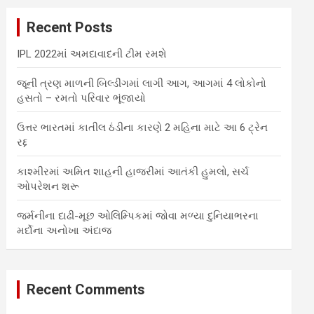
c
Recent Posts
h
IPL 2022માં અમદાવાદની ટીમ રમશે
જૂની ત્રણ માળની બિલ્ડીંગમાં લાગી આગ, આગમાં 4 લોકોનો
હસતો – રમતો પરિવાર ભૂંજાયો
ઉત્તર ભારતમાં કાતીલ ઠંડીના કારણે 2 મહિના માટે આ 6 ટ્રેન
રદ્દ
કાશ્મીરમાં અમિત શાહની હાજરીમાં આતંકી હુમલો, સર્ચ
ઓપરેશન શરૂ
જર્મનીના દાઢી-મૂછ ઓલિમ્પિકમાં જોવા મળ્યા દુનિયાભરના
મર્દોના અનોખા અંદાજ
Recent Comments