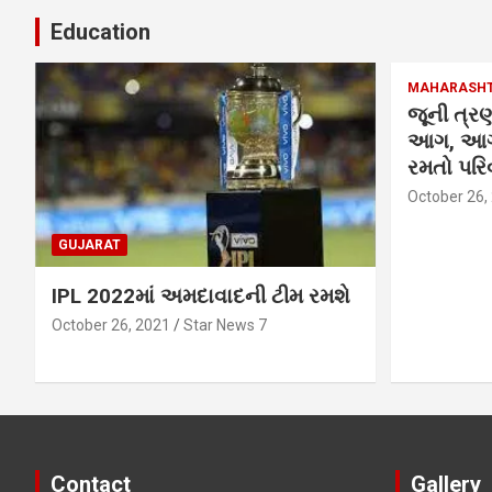
Education
MAHARASH
જૂની ત્રણ
આગ, આગમ
રમતો પરિવ
October 26,
GUJARAT
IPL 2022માં અમદાવાદની ટીમ રમશે
October 26, 2021
Star News 7
Contact
Gallery