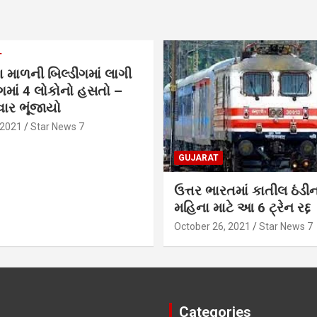
T
 માળની બિલ્ડીંગમાં લાગી
ાં 4 લોકોનો હસતો –
ાર ભૂંજાયો
 2021
Star News 7
GUJARAT
ઉત્તર ભારતમાં કાતીલ ઠંડી
મહિના માટે આ 6 ટ્રેન રદ્દ
October 26, 2021
Star News 7
Categories