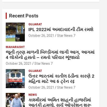
Recent Posts
GUJARAT
IPL 2022માં અમદાવાદની ટીમ રમશે
October 26, 2021
Star News 7
MAHARASHT
જૂની ત્રણ માળની બિલ્ડીંગમાં લાગી આગ, આગમાં
4 લોકોનો હસતો – રમતો પરિવાર ભૂંજાયો
October 26, 2021
Star News 7
GUJARAT
ઉત્તર ભારતમાં કાતીલ ઠંડીના કારણે 2
મહિના માટે આ 6 ટ્રેન રદ્દ
October 26, 2021
Star News 7
NEWS
કાશ્મીરમાં અમિત શાહની હાજરીમાં
આતંકી હુમલો, સર્ચ ઓપરેશન શરૂ