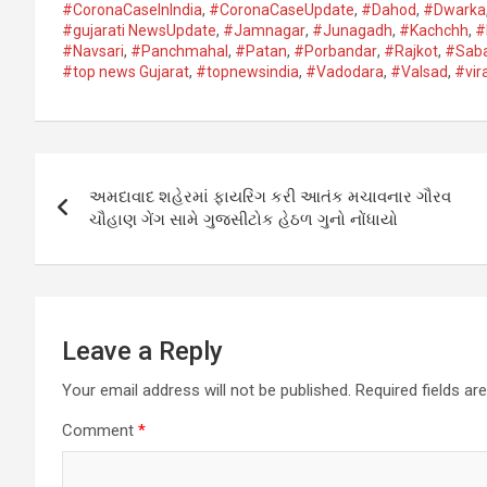
at
ce
tt
ail
ke
g
ail
s
#CoronaCaseInIndia
,
#CoronaCaseUpdate
,
#Dahod​
,
#Dwarka​
#gujarati NewsUpdate
,
#Jamnagar​
,
#Junagadh​
,
#Kachchh
,
#
s
b
er
dI
g
a
#Navsari​
,
#Panchmahal
,
#Patan​
,
#Porbandar​
,
#Rajkot​
,
#Saba
A
o
n
er
g
#top news Gujarat
,
#topnewsindia
,
#Vadodara​
,
#Valsad​
,
#vir
p
o
e
p
k
Post
અમદાવાદ શહેરમાં ફાયરિંગ કરી આતંક મચાવનાર ગૌરવ
navigation
ચૌહાણ ગેંગ સામે ગુજસીટોક હેઠળ ગુનો નોંધાયો
Leave a Reply
Your email address will not be published.
Required fields a
Comment
*