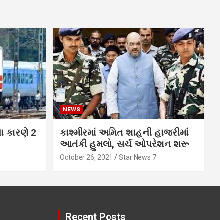
NEWS
ના કારણે 2
કાશ્મીરમાં અમિત શાહની હાજરીમાં
આતંકી હુમલો, સર્ચ ઓપરેશન શરૂ
October 26, 2021
Star News 7
Recent Posts