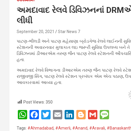
અમદાવાદ રેલવે ડિવિઝનનાં DRMએ 
લીધી
September 20, 2021
Star News 7
પાટણ-ભીલડી અને પાટણ મહેસાણા બ્રોડગેજ રેલવે લાઈનની સુવ
સ્ટેશનની અવારનવાર મુલાકાત લઇ જરૂરી સુવિધા ઉપલબ્ધ બને તે મા
ડિવિઝનમાં ડીઆરએમ તરુણ જૈન પાટણ રેલવે સ્ટેશનની ઔપચારિક 
હતા.
અમદાવાદ રેલવે વિભાગના ડીઆરએમ તરુણ જૈન પાટણ રેલવે સ્ટેશ
રાજીવજી સિંગ, પાટણ રેલવે સ્ટેશન પ્રબંધક એમ એચ પઠાણ, ઉપ સ
આવકારવામાં આવ્યા હતા.
Post Views:
350
W
F
T
E
Li
Bl
G
M
h
a
wi
m
n
o
m
es
Tags:
#Ahmadabad
,
#Amerli
,
#Anand
,
#Aravali
,
#Banaskanth