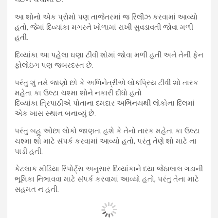
આ શોનો એક પ્રોમો પણ તાજેતરમાં જ રિલીઝ કરવામાં આવ્યો
હતો, જેમાં દિવ્યાંકા મગરને ખોળામાં રાખી સુવડાવતી જોવા મળી
હતી.
દિવ્યાંકા આ પહેલા ઘણા ટીવી શોમાં જોવા મળી હતી અને તેની ફેન
ફોલોઇંગ પણ જબરદસ્ત છે.
પરંતુ શું તમે જાણો છો કે અભિનેત્રીએ લોકપ્રિય ટીવી શો તારક
મહેતા કા ઉલ્ટા ચશ્મા શોને નકારી દીધો હતો
દિવ્યાંકા ત્રિપાઠીએ પોતાના દમદાર અભિનયથી લોકોના દિલમાં
એક ખાસ સ્થાન બનાવ્યું છે.
પરંતુ બહુ ઓછા લોકો જાણતા હશે કે તેનો તારક મહેતા કા ઉલ્ટા
ચશ્મા શો માટે સંપર્ક કરવામાં આવ્યો હતો, પરંતુ તેણે શો માટે ના
પાડી હતી.
કેટલાક મીડિયા રિપોર્ટ્સ અનુસાર દિવ્યાંકાને દયા જેઠાલાલ ગડાની
ભૂમિકા નિભાવવા માટે સંપર્ક કરવામાં આવ્યો હતો, પરંતુ તેના માટે
સહમત ન હતી.