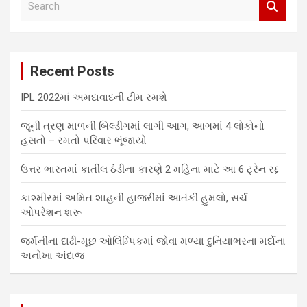
e
a
r
c
Recent Posts
h
IPL 2022માં અમદાવાદની ટીમ રમશે
જૂની ત્રણ માળની બિલ્ડીંગમાં લાગી આગ, આગમાં 4 લોકોનો
હસતો – રમતો પરિવાર ભૂંજાયો
ઉત્તર ભારતમાં કાતીલ ઠંડીના કારણે 2 મહિના માટે આ 6 ટ્રેન રદ્દ
કાશ્મીરમાં અમિત શાહની હાજરીમાં આતંકી હુમલો, સર્ચ
ઓપરેશન શરૂ
જર્મનીના દાઢી-મૂછ ઓલિમ્પિકમાં જોવા મળ્યા દુનિયાભરના મર્દોના
અનોખા અંદાજ