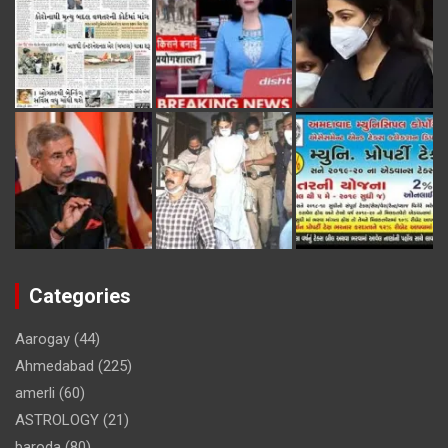
Categories
Aarogay
(44)
Ahmedabad
(225)
amerli
(60)
ASTROLOGY
(21)
baroda
(80)