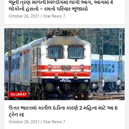
જૂની ત્રણ માળની બિલ્ડીંગમાં લાગી આગ, આગમાં 4
લોકોનો હસતો – રમતો પરિવાર ભૂંજાયો
October 26, 2021
Star News 7
GUJARAT
ઉત્તર ભારતમાં કાતીલ ઠંડીના કારણે 2 મહિના માટે આ 6
ટ્રેન રદ્દ
October 26, 2021
Star News 7