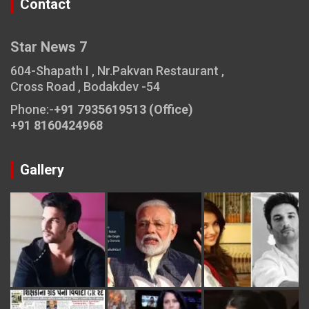
Contact
Star News 7
604-Shapath I , Nr.Pakvan Restaurant ,
Cross Road , Bodakdev -54
Phone:-
+91 7935619513 (Office)
+91 8160424968
Gallery