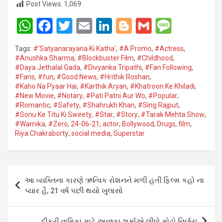
Post Views:
1,069
W
F
T
E
Li
Bl
G
M
h
a
wi
m
n
o
m
es
Tags:
#'Satyanarayana Ki Katha'
,
#A Promo
,
#Actress
,
at
ce
tt
ail
ke
g
ail
s
#Anushka Sharma
,
#Blockbuster Film
,
#Childhood
,
#Daya Jethalal Gada
,
#Divyanka Tripathi
,
#Fan Following
,
s
b
er
dI
g
a
#Fans
,
#fun
,
#Good News
,
#Hrithik Roshan
,
A
o
n
er
g
#Kaho Na Pyaar Hai
,
#Karthik Aryan
,
#Khatroon Ke Khiladi
,
#New Movie
,
#Notary
,
#Pati Patni Aur Wo
,
#Popular
,
p
o
e
#Romantic
,
#Safety
,
#Shahrukh Khan
,
#Sing Rajput
,
#Sonu Ke Titu Ki Sweety
,
#Star
,
#Story
,
#Tarak Mehta Show
,
p
k
#Wamika
,
#Zero
,
24-06-21
,
actor
,
Bollywood
,
Drugs
,
film
,
Riya Chakraborty
,
social media
,
Superstar
Post
આ વ્યક્તિના કારણે ઋત્વિક રોશનને મળી હતી ફિલ્મ કહો ના
navigation
પ્યાર હૈ, 21 વર્ષ પછી થયો ખુલાસો
દીકરી વામિકા માટે અનુષ્કા શર્માએ લીધો મોટો નિર્ણય