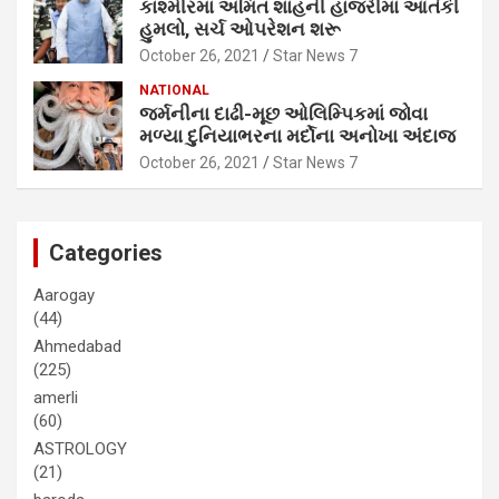
કાશ્મીરમાં અમિત શાહની હાજરીમાં આતંકી
હુમલો, સર્ચ ઓપરેશન શરૂ
October 26, 2021
Star News 7
NATIONAL
જર્મનીના દાઢી-મૂછ ઓલિમ્પિકમાં જોવા
મળ્યા દુનિયાભરના મર્દોના અનોખા અંદાજ
October 26, 2021
Star News 7
Categories
Aarogay
(44)
Ahmedabad
(225)
amerli
(60)
ASTROLOGY
(21)