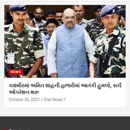
NEWS
કાશ્મીરમાં અમિત શાહની હાજરીમાં આતંકી હુમલો, સર્ચ
ઓપરેશન શરૂ
October 26, 2021
Star News 7