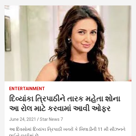
ENTERTAINMENT
દિવ્યાંકા ત્રિપાઠીને તારક મહેતા શોના
આ રોલ માટે કરવામાં આવી ઓફર
June 24, 2021
Star News 7
આ દિવસોમાં દિવ્યંકા ત્રિપાઠી ખતરોં કે ખિલાડીની 11 મી સીઝનને
લઈને ચર્ચામાં છે.