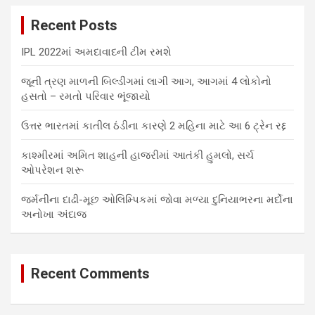
c
Recent Posts
h
IPL 2022માં અમદાવાદની ટીમ રમશે
જૂની ત્રણ માળની બિલ્ડીંગમાં લાગી આગ, આગમાં 4 લોકોનો
હસતો – રમતો પરિવાર ભૂંજાયો
ઉત્તર ભારતમાં કાતીલ ઠંડીના કારણે 2 મહિના માટે આ 6 ટ્રેન રદ્દ
કાશ્મીરમાં અમિત શાહની હાજરીમાં આતંકી હુમલો, સર્ચ
ઓપરેશન શરૂ
જર્મનીના દાઢી-મૂછ ઓલિમ્પિકમાં જોવા મળ્યા દુનિયાભરના મર્દોના
અનોખા અંદાજ
Recent Comments