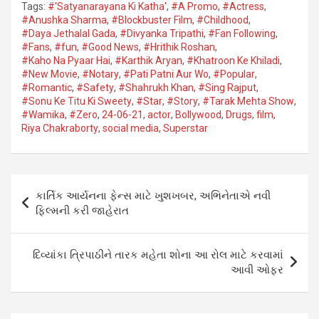
Tags:
#'Satyanarayana Ki Katha'
,
#A Promo
,
#Actress
,
#Anushka Sharma
,
#Blockbuster Film
,
#Childhood
,
#Daya Jethalal Gada
,
#Divyanka Tripathi
,
#Fan Following
,
#Fans
,
#fun
,
#Good News
,
#Hrithik Roshan
,
#Kaho Na Pyaar Hai
,
#Karthik Aryan
,
#Khatroon Ke Khiladi
,
#New Movie
,
#Notary
,
#Pati Patni Aur Wo
,
#Popular
,
#Romantic
,
#Safety
,
#Shahrukh Khan
,
#Sing Rajput
,
#Sonu Ke Titu Ki Sweety
,
#Star
,
#Story
,
#Tarak Mehta Show
,
#Wamika
,
#Zero
,
24-06-21
,
actor
,
Bollywood
,
Drugs
,
film
,
Riya Chakraborty
,
social media
,
Superstar
Post
કાર્તિક આર્યનના ફેન્સ માટે ખુશખબર, અભિનેતાએ નવી
navigation
ફિલ્મની કરી જાહેરાત
દિવ્યાંકા ત્રિપાઠીને તારક મહેતા શોના આ રોલ માટે કરવામાં
આવી ઓફર