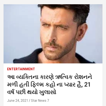
ENTERTAINMENT
આ વ્યક્તિના કારણે ઋત્વિક રોશનને
મળી હતી ફિલ્મ કહો ના પ્યાર હૈ, 21
વર્ષ પછી થયો ખુલાસો
June 24, 2021
Star News 7