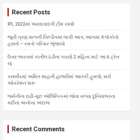
c
Recent Posts
h
IPL 2022માં અમદાવાદની ટીમ રમશે
જૂની ત્રણ માળની બિલ્ડીંગમાં લાગી આગ, આગમાં 4 લોકોનો
હસતો – રમતો પરિવાર ભૂંજાયો
ઉત્તર ભારતમાં કાતીલ ઠંડીના કારણે 2 મહિના માટે આ 6 ટ્રેન
રદ્દ
કાશ્મીરમાં અમિત શાહની હાજરીમાં આતંકી હુમલો, સર્ચ
ઓપરેશન શરૂ
જર્મનીના દાઢી-મૂછ ઓલિમ્પિકમાં જોવા મળ્યા દુનિયાભરના
મર્દોના અનોખા અંદાજ
Recent Comments