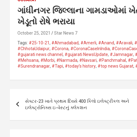
ગાંધીનગર જિલ્લાના ગામડાઓમાં ખ
ખેડૂતો રોષે ભરાયા
October 25, 2021
Star News 7
Tags:
#25-10-21
,
#Ahmadabad
,
#Amerli
,
#Anand
,
#Aravali
,
#
#ChhotaUdaipur
,
#Corona​
,
#CoronaCaseInIndia
,
#CoronaCas
#gujarati news channel
,
#gujarati NewsUpdate
,
#Jamnagar​
,
#Mehsana
,
#Morbi
,
#Narmada
,
#Navsari​
,
#Panchmahal
,
#Pat
#Surendranagar
,
#Tapi​
,
#today’s history
,
#top news Gujarat
,
Post
સેક્ટર-23 ખાતે પ્રથમ દિવસે 400 કિલો ઇલેક્ટ્રીકલ અને
navigation
ઇલેક્ટ્રોનિક્સ ઇ-વેસ્ટનું ક્લેકશન