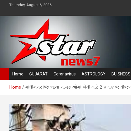
Skip
Thursday, August 6, 2026
to
content
News TV channel
Star News 7
Home
GUJARAT
Coronavirus
ASTROLOGY
BUISNESS
Home
ગાંધીનગર જિલ્લાના ગામડાઓમાં ખેતી માટે 2 કલાક જ વીજળી 