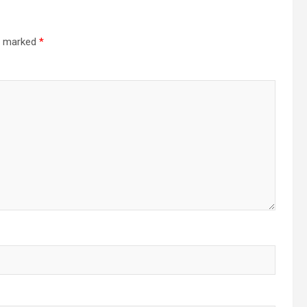
re marked
*