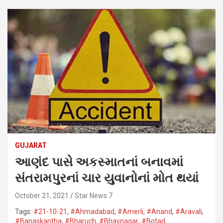
GUJARAT
આણંદ પાસે અકસ્માતનાં બનાવમાં
સંતરામપુરનાં ચાર યુવાનોનાં મોત થયાં
October 21, 2021
Star News 7
Tags:
#21-10-21
,
#Ahmadabad
,
#Amerli
,
#Anand
,
#Aravali
,
#Banaskantha​
,
#Bharuch
,
#Bhavnagar​
,
#Botad
,