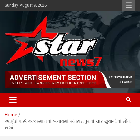
Skip
Sunday, August 9, 2026
to
content
News TV channel
Star News 7
Home
આણંદ પાસે અકસ્માતનાં બનાવમાં સંતરામપુરનાં ચાર યુવાનોનાં મોત
થયાં