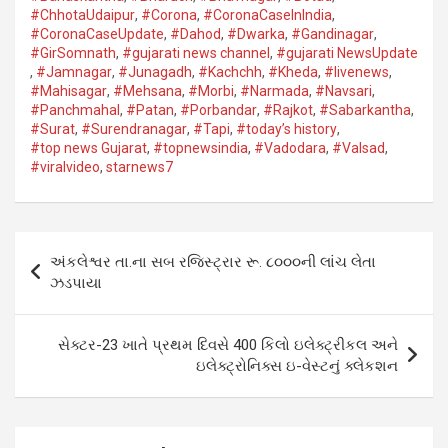
#ChhotaUdaipur
,
#Corona​
,
#CoronaCaseInIndia
,
#CoronaCaseUpdate
,
#Dahod​
,
#Dwarka​
,
#Gandinagar
,
#GirSomnath
,
#gujarati news channel
,
#gujarati NewsUpdate
,
#Jamnagar​
,
#Junagadh​
,
#Kachchh
,
#Kheda​
,
#livenews
,
#Mahisagar​
,
#Mehsana
,
#Morbi
,
#Narmada
,
#Navsari​
,
#Panchmahal
,
#Patan​
,
#Porbandar​
,
#Rajkot​
,
#Sabarkantha​
,
#Surat​
,
#Surendranagar
,
#Tapi​
,
#today’s history
,
#top news Gujarat
,
#topnewsindia
,
#Vadodara​
,
#Valsad​
,
#viralvideo
,
starnews7
Post
અંકલેશ્વર તા.ના સબ રજિસ્ટ્રાર રૂ. ૮૦૦૦ની લાંચ લેતા
navigation
ઝડપાયા
સેક્ટર-23 ખાતે પ્રથમ દિવસે 400 કિલો ઇલેક્ટ્રીકલ અને
ઇલેક્ટ્રોનિક્સ ઇ-વેસ્ટનું ક્લેકશન