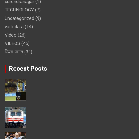
surendranagar
(1)
TECHNOLOGY
(7)
Uncategorized
(9)
vadodara
(14)
Video
(26)
VIDEOS
(45)
फिल्म जगत
(32)
Recent Posts