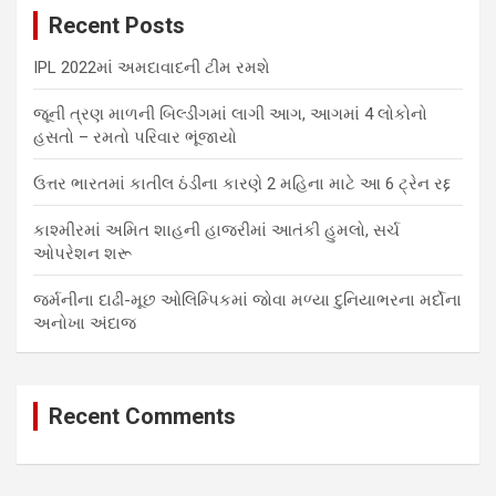
c
Recent Posts
h
IPL 2022માં અમદાવાદની ટીમ રમશે
જૂની ત્રણ માળની બિલ્ડીંગમાં લાગી આગ, આગમાં 4 લોકોનો
હસતો – રમતો પરિવાર ભૂંજાયો
ઉત્તર ભારતમાં કાતીલ ઠંડીના કારણે 2 મહિના માટે આ 6 ટ્રેન રદ્દ
કાશ્મીરમાં અમિત શાહની હાજરીમાં આતંકી હુમલો, સર્ચ
ઓપરેશન શરૂ
જર્મનીના દાઢી-મૂછ ઓલિમ્પિકમાં જોવા મળ્યા દુનિયાભરના મર્દોના
અનોખા અંદાજ
Recent Comments