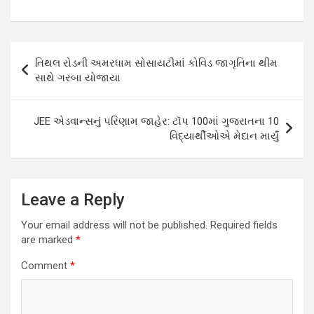
h
a
wi
m
n
o
m
es
at
ce
tt
ail
ke
g
ail
s
s
b
er
dI
g
a
Post
તિથલ રોડની અમરધામ સોસાયટીમાં કોવિડ જાગૃતિના થીમ
A
o
n
er
g
navigation
સાથે ગરબા યોજાયા
p
o
e
p
k
JEE એડવાન્સનું પરિણામ જાહેર: ટૉપ 100માં ગુજરાતના 10
વિદ્યાર્થીઓએ મેદાન માર્યું
Leave a Reply
Your email address will not be published.
Required fields
are marked
*
Comment
*