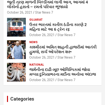
જૂની ત્રણ માળની બિલ્ડીંગમાં લાગી આગ, આગમાં 4
લોકોનો હસતો – રમતો પરિવાર ભૂંજાયો
October 26, 2021
Star News 7
GUJARAT
ઉત્તર ભારતમાં કાતીલ ઠંડીના કારણે 2
મહિના માટે આ 6 ટ્રેન રદ્દ
October 26, 2021
Star News 7
NEWS
કાશ્મીરમાં અમિત શાહની હાજરીમાં આતંકી
હુમલો, સર્ચ ઓપરેશન શરૂ
October 26, 2021
Star News 7
NATIONAL
જર્મનીના દાઢી-મૂછ ઓલિમ્પિકમાં જોવા
મળ્યા દુનિયાભરના મર્દોના અનોખા અંદાજ
October 26, 2021
Star News 7
Categories