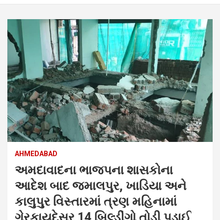
AHMEDABAD
અમદાવાદના ભાજપના શાસકોના
આદેશ બાદ જમાલપુર, ખાડિયા અને
કાલુપુર વિસ્તારમાં ત્રણ મહિનામાં
ગેરકાયદેસર 14 બિલ્ડીંગો તોડી પડાઈ