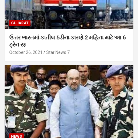
GUJARAT
ઉત્તર ભારતમાં કાતીલ ઠંડીના કારણે 2 મહિના માટે આ 6
ટ્રેન રદ્દ
October 26, 2021
Star News 7
NEWS