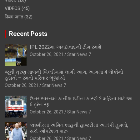
Video
(26)
VIDEOS
(45)
फिल्म जगत
(32)
Recent Posts
IPL 2022માં અમદાવાદની ટીમ રમશે
October 26, 2021
Star News 7
જૂની ત્રણ માળની બિલ્ડીંગમાં લાગી આગ, આગમાં 4 લોકોનો
હસતો – રમતો પરિવાર ભૂંજાયો
October 26, 2021
Star News 7
ઉત્તર ભારતમાં કાતીલ ઠંડીના કારણે 2 મહિના માટે આ
6 ટ્રેન રદ્દ
October 26, 2021
Star News 7
કાશ્મીરમાં અમિત શાહની હાજરીમાં આતંકી હુમલો,
સર્ચ ઓપરેશન શરૂ
October 26, 2021
Star News 7