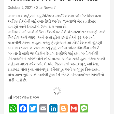
October 9, 2021
Star News 7
અમદાવાદ શહેરમાં મ્યુનિસિપલ કોર્પોરેશનના એસ્ટેટ વિભાગના
અધિકારીઓની મહેરબાનીથી અનેક જગ્યાએ ગેરકાયદેસર
દબાણો અને બિલ્ડીંગો ઉભા થઇ ગયા છે.
અધિકારીઓ અને વોર્ડના ઈન્સ્પેકટરોને ગેરકાયદેસર દબાણો અને
બિલ્ડીંગ અંગે જાણ અને સત્તા હોવા છતાં તેઓ દૂર કરવાની
કામગીરી કરતા ન હતા પરંતુ ફેબ્રુઆરીમાં કોર્પોરેશનની ચુંટણી
બાદ ભાજપના શાસન આવ્યું હતું. ટાઉન એન્ડ બિલ્ડીંગ કમિટિ
બનતાની સાથે જ ચેરમેન દેવાંગ દાણીએ શહેરમાં બની ગયેલી
ગેરકાયદેસર બિલ્ડીંગોને તોડી પાડવા આદેશ કર્યા હતા. જેના પગલે
શહેરના મધ્ય ઝોન એટલે કોટ વિસ્તારમાં જમાલપુર, ખાડિયા,
રાયખડ, પાંચકુવા, સારંગપુર, દરિયાપુર અને કાલુપુર વિસ્તારમાં
પાંચ માળ સુધી બની ગયેલી કુલ 14 જેટલી ગેરકાયદેસર બિલ્ડીંગો
તોડી પાડી છે.
Post Views:
454
W
F
T
E
Li
Bl
G
M