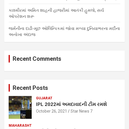
કાશ્મીરમાં અમિત શાહની હાજરીમાં આતંકી હુમલો, સર્ચ
ઓપરેશન શરૂ
જર્મનીના દાઢી-મૂછ ઓલિમ્પિકમાં જોવા મળ્યા દુનિયાભરના મર્દોના
અનોખા અંદાજ
Recent Comments
Recent Posts
GUJARAT
IPL 2022માં અમદાવાદની ટીમ રમશે
October 26, 2021
Star News 7
MAHARASHT