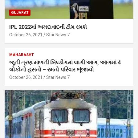
GUJARAT
IPL 2022માં અમદાવાદની ટીમ રમશે
October 26, 2021
Star News 7
MAHARASHT
જૂની ત્રણ માળની બિલ્ડીંગમાં લાગી આગ, આગમાં 4
લોકોનો હસતો – રમતો પરિવાર ભૂંજાયો
October 26, 2021
Star News 7