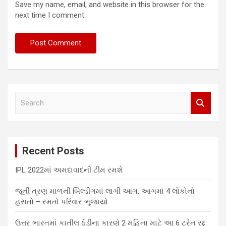
Save my name, email, and website in this browser for the
next time I comment.
S
e
a
r
c
Recent Posts
h
IPL 2022માં અમદાવાદની ટીમ રમશે
જૂની ત્રણ માળની બિલ્ડીંગમાં લાગી આગ, આગમાં 4 લોકોનો
હસતો – રમતો પરિવાર ભૂંજાયો
ઉત્તર ભારતમાં કાતીલ ઠંડીના કારણે 2 મહિના માટે આ 6 ટ્રેન રદ્દ