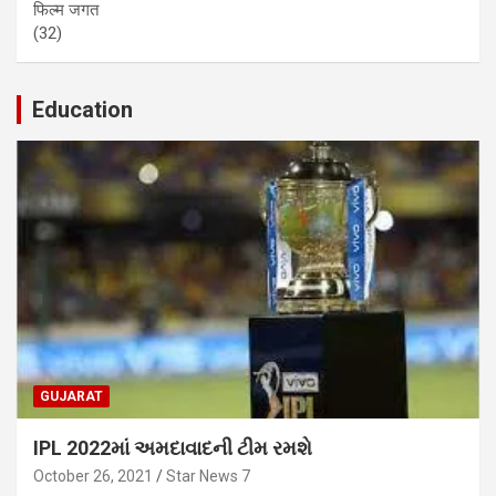
फिल्म जगत
(32)
Education
GUJARAT
IPL 2022માં અમદાવાદની ટીમ રમશે
October 26, 2021
Star News 7