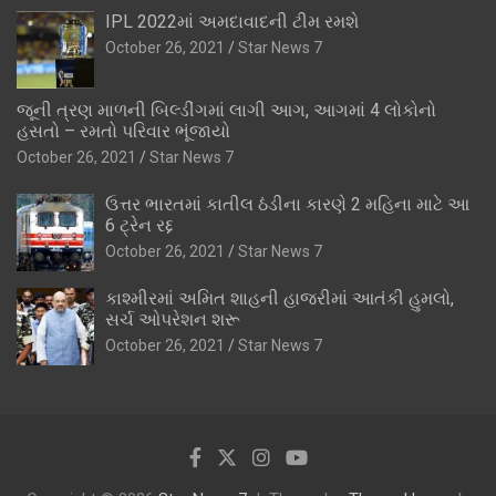
IPL 2022માં અમદાવાદની ટીમ રમશે
October 26, 2021
Star News 7
જૂની ત્રણ માળની બિલ્ડીંગમાં લાગી આગ, આગમાં 4 લોકોનો
હસતો – રમતો પરિવાર ભૂંજાયો
October 26, 2021
Star News 7
ઉત્તર ભારતમાં કાતીલ ઠંડીના કારણે 2 મહિના માટે આ
6 ટ્રેન રદ્દ
October 26, 2021
Star News 7
કાશ્મીરમાં અમિત શાહની હાજરીમાં આતંકી હુમલો,
સર્ચ ઓપરેશન શરૂ
October 26, 2021
Star News 7