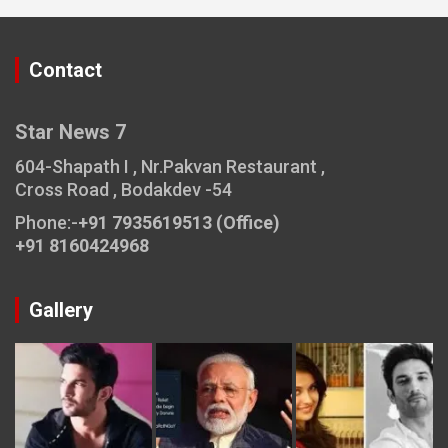
Contact
Star News 7
604-Shapath I , Nr.Pakvan Restaurant ,
Cross Road , Bodakdev -54
Phone:-
+91 7935619513 (Office)
+91 8160424968
Gallery