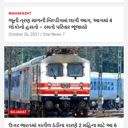
MAHARASHT
જૂની ત્રણ માળની બિલ્ડીંગમાં લાગી આગ, આગમાં 4
લોકોનો હસતો – રમતો પરિવાર ભૂંજાયો
October 26, 2021
Star News 7
GUJARAT
ઉત્તર ભારતમાં કાતીલ ઠંડીના કારણે 2 મહિના માટે આ 6