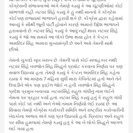
કોંગ્રેસની સંભાવનાઓ અંગે તેમણે કહ્યું કે આ ચૂંટણીઓમાં કોઈ
સાંભળશે નહીં. નટવર સિંહે કહ્યું કે હું નથી માનતો કે કોંગ્રેસ
કોઈપણ રાજ્યમાં ભાજપને હરાવી શકે છે. કોંગ્રેસ દ્વારા કહેવામાં
આવ્યું કે સૌથી જૂની પાર્ટી હોવાને કારણે અમારો ઉદ્દેશ ભાજપને
હરાવવાનો છે. નટવર સિંહે કહ્યું કે આવું નહીં થાય. નટવર સિંહે
કહ્યું કે જો આ સમયે આ લોકો ઉભા થયા હોત કે કેપ્ટન
અમરિંદર સિંહ અમારા મુખ્યમંત્રી છે અને અમે તેમની સાથે
છીએ.
તેમનો ચુકાદો ખૂબ ખરાબ છે. તેમની પાસે કોઈ સલાહકાર નથી.
નટવર સિંહે નવજોત સિંહ સિદ્ધુને પ્રમોટ કરવાના નિર્ણય પર પણ
સવાલ ઉઠાવ્યા હતા. તેમણે કહ્યું કે કેપ્ટન અમરિંદર સિંહ કહેતા
રહ્યા કે આ માણસ 7 મહિના સુધી મારા કેબિનેટમાં હતો અને તેને
ઉપાડીને એક પણ ફાઈલ જોઈ ન હતી. નવજોત સિંહ સિદ્ધુને
પ્રદેશ પ્રમુખ બનાવ્યા. નટવરસિંહે રાહુલ ગાંધીનું નામ લઈને
તેમના પર પ્રહાર કર્યા હતા. નટવર સિંહે કહ્યું હતું કે રાહુલ ગાંધી
પાસે કોઈ પદ નથી અને તેઓ તમામ નિર્ણયો લઈ રહ્યા છે. આ
સિવાય તેમણે કોંગ્રેસ કાર્યકારી સમિતિ અને રાષ્ટ્રીય કારોબારીની
બેઠકોના અભાવ અંગે પણ પ્રશ્ન ઉઠાવ્યો હતો. પ્રિયંકા અને રાહુલ
પર સીધા હુમલામાં તેમણે કહ્યું હતું કે આ બે લોકો સિદ્ધુને આગળ
લઈ ગયા હતા.