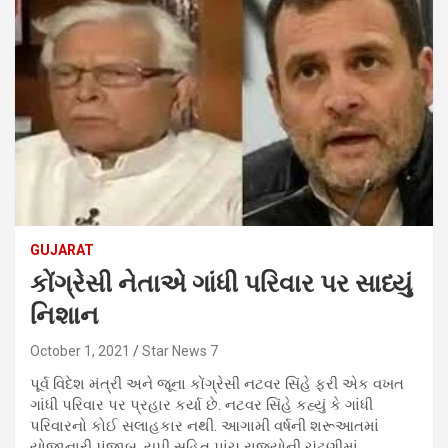
GUJARAT
કોંગ્રેસી નેતાએ ગાંધી પરિવાર પર સાધ્યું
નિશાન
October 1, 2021
Star News 7
પૂર્વ વિદેશ મંત્રી અને જૂના કોંગ્રેસી નટવર સિંહે ફરી એક વખત
ગાંધી પરિવાર પર પ્રહાર કર્યા છે. નટવર સિંહે કહ્યું કે ગાંધી
પરિવારનો કોઈ સલાહકાર નથી. આગામી વર્ષની શરૂઆતમાં
યોજાનારી પંજાબ, યુપી સહિત પાંચ રાજ્યોની ચૂંટણીમાં