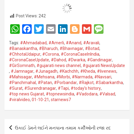
Post Views:
242
W
F
T
E
Li
Bl
G
M
h
a
wi
m
n
o
m
es
Tags:
#Ahmadabad
,
#Amerli
,
#Anand
,
#Aravali
,
at
ce
tt
ail
ke
g
ail
s
#Banaskantha​
,
#Bharuch
,
#Bhavnagar​
,
#Botad
,
#ChhotaUdaipur
,
#Corona​
,
#CoronaCaseInIndia
,
s
b
er
dI
g
a
#CoronaCaseUpdate
,
#Dahod​
,
#Dwarka​
,
#Gandinagar
,
A
o
n
er
g
#GirSomnath
,
#gujarati news channel
,
#gujarati NewsUpdate
,
#Jamnagar​
,
#Junagadh​
,
#Kachchh
,
#Kheda​
,
#livenews
,
p
o
e
#Mahisagar​
,
#Mehsana
,
#Morbi
,
#Narmada
,
#Navsari​
,
#Panchmahal
,
#Patan​
,
#Porbandar​
,
#Rajkot​
,
#Sabarkantha​
,
p
k
#Surat​
,
#Surendranagar
,
#Tapi​
,
#today’s history
,
#top news Gujarat
,
#topnewsindia
,
#Vadodara​
,
#Valsad​
,
#viralvideo
,
01-10-21
,
starnews7
Post
ઉકાઈ ડેમને લઈને મનપાના તમામ કર્મીઓની રજા રદ
navigation