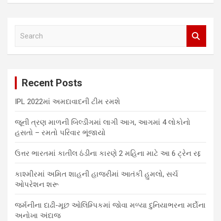
S
e
a
r
c
Recent Posts
h
IPL 2022માં અમદાવાદની ટીમ રમશે
જૂની ત્રણ માળની બિલ્ડીંગમાં લાગી આગ, આગમાં 4 લોકોનો
હસતો – રમતો પરિવાર ભૂંજાયો
ઉત્તર ભારતમાં કાતીલ ઠંડીના કારણે 2 મહિના માટે આ 6 ટ્રેન રદ્દ
કાશ્મીરમાં અમિત શાહની હાજરીમાં આતંકી હુમલો, સર્ચ
ઓપરેશન શરૂ
જર્મનીના દાઢી-મૂછ ઓલિમ્પિકમાં જોવા મળ્યા દુનિયાભરના મર્દોના
અનોખા અંદાજ