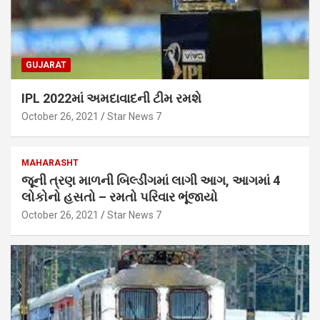
GUJARAT
IPL 2022માં અમદાવાદની ટીમ રમશે
October 26, 2021
Star News 7
MAHARASHT
જૂની ત્રણ માળની બિલ્ડીંગમાં લાગી આગ, આગમાં 4
લોકોનો હસતો – રમતો પરિવાર ભૂંજાયો
October 26, 2021
Star News 7