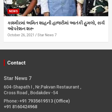
NEWS
કાશ્મીરમાં અમિત શાહની હાજરીમાં આતંકી હુમલો, સર્ચ
ઓપરેશન શરૂ
October 26, 2021
Star News 7
Contact
Star News 7
604-Shapath I , Nr.Pakvan Restaurant ,
Cross Road , Bodakdev -54
Phone:-
+91 7935619513 (Office)
+91 8160424968