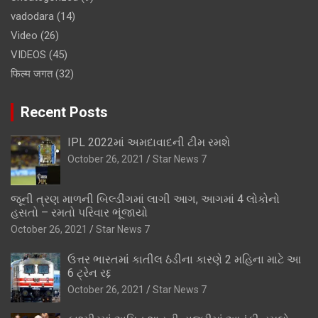
vadodara
(14)
Video
(26)
VIDEOS
(45)
फिल्म जगत
(32)
Recent Posts
IPL 2022માં અમદાવાદની ટીમ રમશે
October 26, 2021
Star News 7
જૂની ત્રણ માળની બિલ્ડીંગમાં લાગી આગ, આગમાં 4 લોકોનો
હસતો – રમતો પરિવાર ભૂંજાયો
October 26, 2021
Star News 7
ઉત્તર ભારતમાં કાતીલ ઠંડીના કારણે 2 મહિના માટે આ
6 ટ્રેન રદ્દ
October 26, 2021
Star News 7