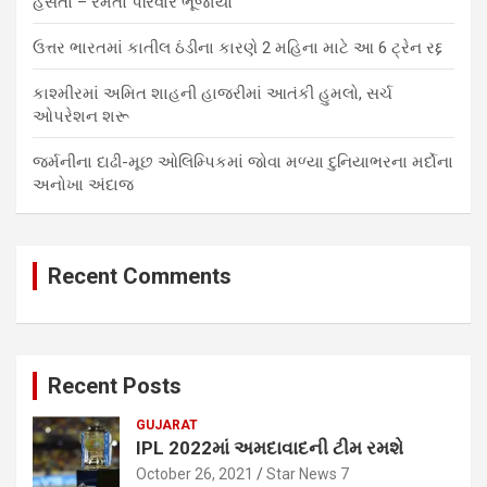
હસતો – રમતો પરિવાર ભૂંજાયો
ઉત્તર ભારતમાં કાતીલ ઠંડીના કારણે 2 મહિના માટે આ 6 ટ્રેન રદ્દ
કાશ્મીરમાં અમિત શાહની હાજરીમાં આતંકી હુમલો, સર્ચ
ઓપરેશન શરૂ
જર્મનીના દાઢી-મૂછ ઓલિમ્પિકમાં જોવા મળ્યા દુનિયાભરના મર્દોના
અનોખા અંદાજ
Recent Comments
Recent Posts
GUJARAT
IPL 2022માં અમદાવાદની ટીમ રમશે
October 26, 2021
Star News 7