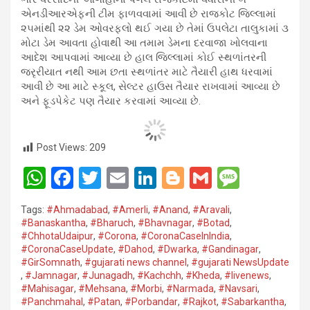
એનડીઆરએફની ટીમ ફાળવવામાં આવી છે રાજકોટ જિલ્લામાં
૨૫માંથી ૨૨ ડેમ ઓવરફલો થઈ ગયા છે તેમાં ઉપલેટા તાલુકામાં ૩
મોટા ડેમ આવતા હોવાથી આ તમામ ડેમના દરવાજા ખોલવાના
આદેશ આપવામાં આવ્યા છે હાલ જિલ્લામાં કોઈ સ્થળાંતરની
જરૃરીયાત નથી આમ છતા સ્થળાંતર માટે તૈયારી હાથ ધરવામાં
આવી છે આ માટે સ્કૂલ, સેલ્ટર હાઉસ તૈયાર રાખવામાં આવ્યા છે
અને ફૂડપેકેટ પણ તૈયાર કરવામાં આવ્યા છે.
Post Views:
209
W
F
T
E
Li
Bl
G
M
h
a
wi
m
n
o
m
es
Tags:
#Ahmadabad
,
#Amerli
,
#Anand
,
#Aravali
,
at
ce
tt
ail
ke
g
ail
s
#Banaskantha​
,
#Bharuch
,
#Bhavnagar​
,
#Botad
,
#ChhotaUdaipur
,
#Corona​
,
#CoronaCaseInIndia
,
s
b
er
dI
g
a
#CoronaCaseUpdate
,
#Dahod​
,
#Dwarka​
,
#Gandinagar
,
A
o
n
er
g
#GirSomnath
,
#gujarati news channel
,
#gujarati NewsUpdate
,
#Jamnagar​
,
#Junagadh​
,
#Kachchh
,
#Kheda​
,
#livenews
,
p
o
e
#Mahisagar​
,
#Mehsana
,
#Morbi
,
#Narmada
,
#Navsari​
,
#Panchmahal
,
#Patan​
,
#Porbandar​
,
#Rajkot​
,
#Sabarkantha​
,