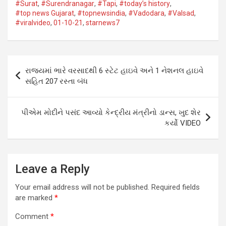
p
k
#Surat​
,
#Surendranagar
,
#Tapi​
,
#today’s history
,
#top news Gujarat
,
#topnewsindia
,
#Vadodara​
,
#Valsad​
,
#viralvideo
,
01-10-21
,
starnews7
Post
રાજ્યમાં ભારે વરસાદથી 6 સ્ટેટ હાઇવે અને 1 નેશનલ હાઇવે
navigation
સહિત 207 રસ્તા બંધ
પીએમ મોદીને પસંદ આવ્યો કેન્દ્રીય મંત્રીનો ડાન્સ, ખુદ શેર
કર્યો VIDEO
Leave a Reply
Your email address will not be published.
Required fields
are marked
*
Comment
*