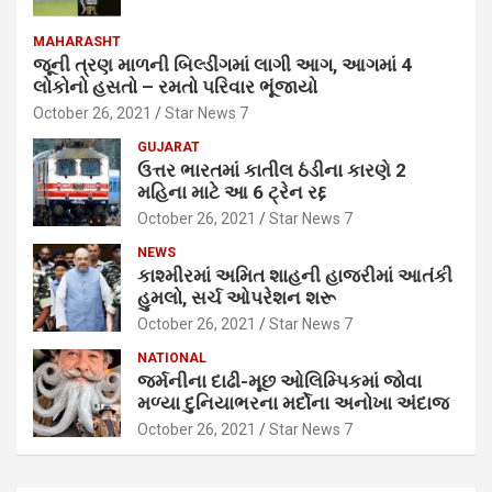
MAHARASHT
જૂની ત્રણ માળની બિલ્ડીંગમાં લાગી આગ, આગમાં 4
લોકોનો હસતો – રમતો પરિવાર ભૂંજાયો
October 26, 2021
Star News 7
GUJARAT
ઉત્તર ભારતમાં કાતીલ ઠંડીના કારણે 2
મહિના માટે આ 6 ટ્રેન રદ્દ
October 26, 2021
Star News 7
NEWS
કાશ્મીરમાં અમિત શાહની હાજરીમાં આતંકી
હુમલો, સર્ચ ઓપરેશન શરૂ
October 26, 2021
Star News 7
NATIONAL
જર્મનીના દાઢી-મૂછ ઓલિમ્પિકમાં જોવા
મળ્યા દુનિયાભરના મર્દોના અનોખા અંદાજ
October 26, 2021
Star News 7