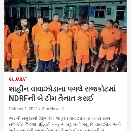
GUJARAT
શાહીન વાવાઝોડાના પગલે રાજકોટમાં
NDRFની બે ટીમ તૈનાત કરાઈ
October 1, 2021
Star News 7
અરબી સમુદ્રમાં ઉદ્ભવેલા શાહીન વાવાઝોડાના ખતરા સામે
રાજકોટ જિલ્લા વહિવટી તંત્ર સાબદુ બની ગયું છે. વાવાઝોડા અને
ભારે વરસાદની આગાહીના પગલે રાજકોટમાં વધારાની બે