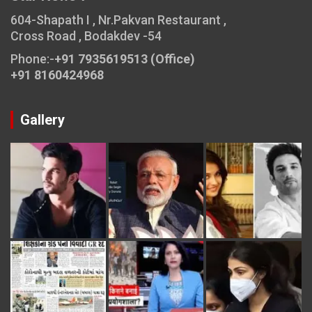
604-Shapath I , Nr.Pakvan Restaurant ,
Cross Road , Bodakdev -54
Phone:-
+91 7935619513 (Office)
+91 8160424968
Gallery