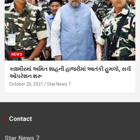
NEWS
કાશ્મીરમાં અમિત શાહની હાજરીમાં આતંકી હુમલો, સર્ચ
ઓપરેશન શરૂ
October 26, 2021
Star News 7
Contact
Star News 7