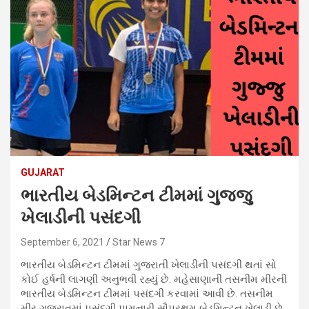
GUJARAT
ભારતીય બેડમિન્ટન ટીમમાં ગુજ્જુ
ખેલાડીની પસંદગી
September 6, 2021
Star News 7
ભારતીય બેડમિન્ટન ટીમમાં ગુજરાતી ખેલાડીની પસંદગી થતાં સો
કોઈ હર્ષની લાગણી અનુભવી રહ્યું છે. મહેસાણાની તસનીમ મીરની
ભારતીય બેડમિન્ટન ટીમમાં પસંદગી કરવામાં આવી છે. તસનીમ
મીર ગુજરાતમાં પસંદગી પામનારી સૌપ્રથમ બેડમિન્ટન ખેલાડી છે.