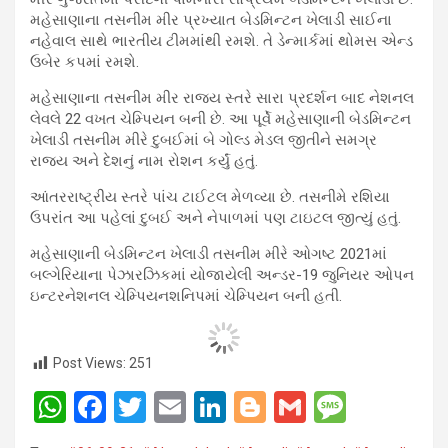
મહેસાણાના તસનીમ મીર પ્રખ્યાત બેડમિન્ટન ખેલાડી સાઈના
નહેવાલ સાથે ભારતીય ટીમમાંથી રમશે. તે ડેન્માર્કમાં થોમસ એન્ડ
ઉબેર કપમાં રમશે.
મહેસાણાના તસનીમ મીર રાજ્ય સ્તરે સારા પ્રદર્શન બાદ નેશનલ
લેવલે 22 વખત ચેમ્પિયન બની છે. આ પૂર્વે મહેસાણાની બેડમિન્ટન
ખેલાડી તસનીમ મીરે દુબઈમાં બે ગોલ્ડ મેડલ જીતીને સમગ્ર
રાજ્ય અને દેશનું નામ રોશન કર્યું હતું.
આંતરરાષ્ટ્રીય સ્તરે પાંચ ટાઈટલ મેળવ્યા છે. તસનીમે રશિયા
ઉપરાંત આ પહેલાં દુબઈ અને નેપાળમાં પણ ટાઇટલ જીત્યું હતું.
મહેસાણાની બેડમિન્ટન ખેલાડી તસનીમ મીરે ઓગષ્ટ 2021માં
બલ્ગેરિયાના પેઝારઝિકમાં યોજાયેલી અન્ડર-19 જુનિયર ઓપન
ઇન્ટરનેશનલ ચેમ્પિયનશનિપમાં ચેમ્પિયન બની હતી.
Post Views:
251
W
F
T
E
Li
Bl
G
M
h
a
wi
m
n
o
m
es