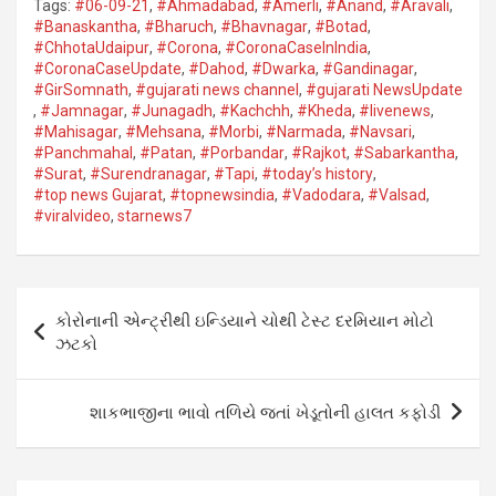
Tags:
#06-09-21
,
#Ahmadabad
,
#Amerli
,
#Anand
,
#Aravali
,
at
ce
tt
ail
ke
g
ail
s
#Banaskantha​
,
#Bharuch
,
#Bhavnagar​
,
#Botad
,
#ChhotaUdaipur
,
#Corona​
,
#CoronaCaseInIndia
,
s
b
er
dI
g
a
#CoronaCaseUpdate
,
#Dahod​
,
#Dwarka​
,
#Gandinagar
,
A
o
n
er
g
#GirSomnath
,
#gujarati news channel
,
#gujarati NewsUpdate
,
#Jamnagar​
,
#Junagadh​
,
#Kachchh
,
#Kheda​
,
#livenews
,
p
o
e
#Mahisagar​
,
#Mehsana
,
#Morbi
,
#Narmada
,
#Navsari​
,
#Panchmahal
,
#Patan​
,
#Porbandar​
,
#Rajkot​
,
#Sabarkantha​
,
p
k
#Surat​
,
#Surendranagar
,
#Tapi​
,
#today’s history
,
#top news Gujarat
,
#topnewsindia
,
#Vadodara​
,
#Valsad​
,
#viralvideo
,
starnews7
Post
કોરોનાની એન્ટ્રીથી ઇન્ડિયાને ચોથી ટેસ્ટ દરમિયાન મોટો
navigation
ઝટકો
શાકભાજીના ભાવો તળિયે જતાં ખેડૂતોની હાલત કફોડી