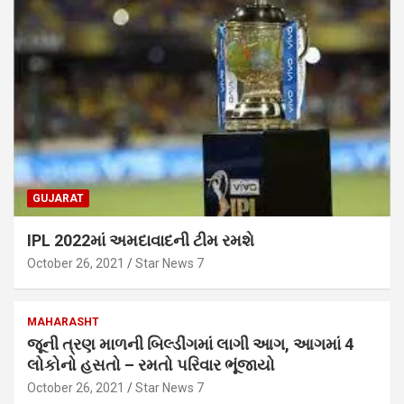
GUJARAT
IPL 2022માં અમદાવાદની ટીમ રમશે
October 26, 2021
Star News 7
MAHARASHT
જૂની ત્રણ માળની બિલ્ડીંગમાં લાગી આગ, આગમાં 4
લોકોનો હસતો – રમતો પરિવાર ભૂંજાયો
October 26, 2021
Star News 7