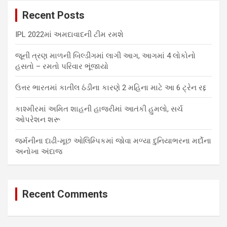
c
Recent Posts
h
IPL 2022માં અમદાવાદની ટીમ રમશે
જૂની ત્રણ માળની બિલ્ડીંગમાં લાગી આગ, આગમાં 4 લોકોનો
હસતો – રમતો પરિવાર ભૂંજાયો
ઉત્તર ભારતમાં કાતીલ ઠંડીના કારણે 2 મહિના માટે આ 6 ટ્રેન રદ્દ
કાશ્મીરમાં અમિત શાહની હાજરીમાં આતંકી હુમલો, સર્ચ
ઓપરેશન શરૂ
જર્મનીના દાઢી-મૂછ ઓલિમ્પિકમાં જોવા મળ્યા દુનિયાભરના મર્દોના
અનોખા અંદાજ
Recent Comments