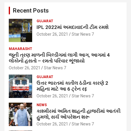
Recent Posts
GUJARAT
IPL 2022માં અમદાવાદની ટીમ રમશે
October 26, 2021
Star News 7
MAHARASHT
જૂની ત્રણ માળની બિલ્ડીંગમાં લાગી આગ, આગમાં 4
લોકોનો હસતો – રમતો પરિવાર ભૂંજાયો
October 26, 2021
Star News 7
GUJARAT
ઉત્તર ભારતમાં કાતીલ ઠંડીના કારણે 2
મહિના માટે આ 6 ટ્રેન રદ્દ
October 26, 2021
Star News 7
NEWS
કાશ્મીરમાં અમિત શાહની હાજરીમાં આતંકી
હુમલો, સર્ચ ઓપરેશન શરૂ
October 26, 2021
Star News 7