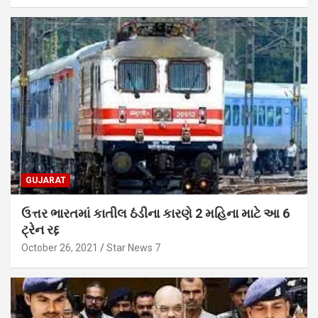
GUJARAT
ઉત્તર ભારતમાં કાતીલ ઠંડીના કારણે 2 મહિના માટે આ 6
ટ્રેન રદ્દ
October 26, 2021
Star News 7