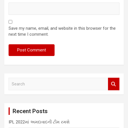
Save my name, email, and website in this browser for the
next time I comment.
S
e
a
r
c
Recent Posts
h
IPL 2022માં અમદાવાદની ટીમ રમશે