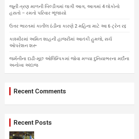
જૂની ત્રણ માળની બિલ્ડીંગમાં લાગી આગ, આગમાં 4 લોકોનો
હસતો – રમતો પરિવાર ભૂંજાયો
ઉત્તર ભારતમાં કાતીલ ઠંડીના કારણે 2 મહિના માટે આ 6 ટ્રેન રદ્દ
કાશ્મીરમાં અમિત શાહની હાજરીમાં આતંકી હુમલો, સર્ચ
ઓપરેશન શરૂ
જર્મનીના દાઢી-મૂછ ઓલિમ્પિકમાં જોવા મળ્યા દુનિયાભરના મર્દોના
અનોખા અંદાજ
Recent Comments
Recent Posts