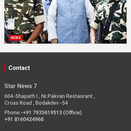
NEWS
Contact
Star News 7
604-Shapath I , Nr.Pakvan Restaurant ,
Cross Road , Bodakdev -54
Phone:-
+91 7935619513 (Office)
+91 8160424968