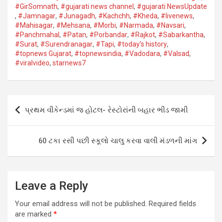
#GirSomnath
,
#gujarati news channel
,
#gujarati NewsUpdate
,
#Jamnagar​
,
#Junagadh​
,
#Kachchh
,
#Kheda​
,
#livenews
,
#Mahisagar​
,
#Mehsana
,
#Morbi
,
#Narmada
,
#Navsari​
,
#Panchmahal
,
#Patan​
,
#Porbandar​
,
#Rajkot​
,
#Sabarkantha​
,
#Surat​
,
#Surendranagar
,
#Tapi​
,
#today’s history
,
#topnews Gujarat
,
#topnewsindia
,
#Vadodara​
,
#Valsad​
,
#viralvideo
,
starnews7
Post
પ્રથમ વીકેન્ડમાં જ હોટલ- રેસ્ટોરાંની બહાર ભીડ જામી
navigation
60 ટકા રસી પછી સ્કૂલો ચાલુ કરવા વાલી મંડળની માંગ
Leave a Reply
Your email address will not be published.
Required fields
are marked
*