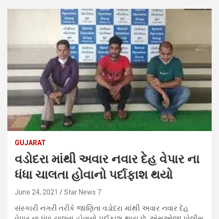
GUJARAT
વડોદરા માંથી અવાર નવાર દેહ વેપાર ના
ધંધા ચાલતા હોવાનો પર્દાફાશ થયો
June 24, 2021
Star News 7
સંસ્કારી નગરી તરીકે જાણિતા વડોદરા માંથી અવાર નવાર દેહ
વેપાર ના ધંધા ચાલતા હોવાનો પર્દાફાશ થાય છે. એસઓજી પોલીસ