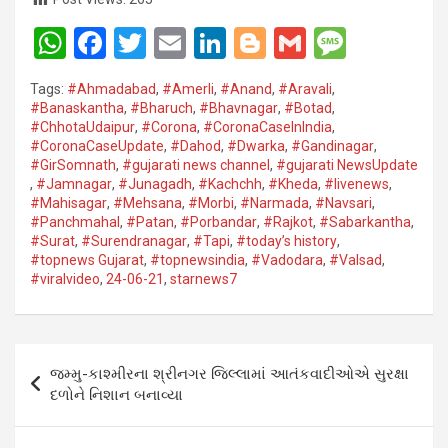
W
F
T
E
Li
Bl
G
M
h
a
wi
m
n
o
m
es
Tags:
#Ahmadabad
,
#Amerli
,
#Anand
,
#Aravali
,
at
ce
tt
ail
ke
g
ail
s
#Banaskantha​
,
#Bharuch
,
#Bhavnagar​
,
#Botad
,
#ChhotaUdaipur
,
#Corona​
,
#CoronaCaseInIndia
,
s
b
er
dI
g
a
#CoronaCaseUpdate
,
#Dahod​
,
#Dwarka​
,
#Gandinagar
,
A
o
n
er
g
#GirSomnath
,
#gujarati news channel
,
#gujarati NewsUpdate
,
#Jamnagar​
,
#Junagadh​
,
#Kachchh
,
#Kheda​
,
#livenews
,
p
o
e
#Mahisagar​
,
#Mehsana
,
#Morbi
,
#Narmada
,
#Navsari​
,
#Panchmahal
,
#Patan​
,
#Porbandar​
,
#Rajkot​
,
#Sabarkantha​
,
p
k
#Surat​
,
#Surendranagar
,
#Tapi​
,
#today’s history
,
#topnews Gujarat
,
#topnewsindia
,
#Vadodara​
,
#Valsad​
,
#viralvideo
,
24-06-21
,
starnews7
Post
જમ્મુ-કાશ્મીરના શ્રીનગર જિલ્લામાં આતંકવાદીઓએ સુરક્ષા
navigation
દળોને નિશાન બનાવ્યા