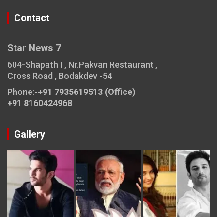
Contact
Star News 7
604-Shapath I , Nr.Pakvan Restaurant ,
Cross Road , Bodakdev -54
Phone:-
+91 7935619513 (Office)
+91 8160424968
Gallery