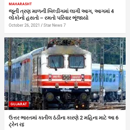
MAHARASHT
જૂની ત્રણ માળની બિલ્ડીંગમાં લાગી આગ, આગમાં 4
લોકોનો હસતો – રમતો પરિવાર ભૂંજાયો
October 26, 2021
Star News 7
GUJARAT
ઉત્તર ભારતમાં કાતીલ ઠંડીના કારણે 2 મહિના માટે આ 6
ટ્રેન રદ્દ