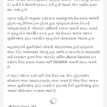
રેડ પાડીને 3 લોકોની ધરપકડ કરી હતી જ્યારે એક વ્યક્તિ ફરાર
થઇ ગયો હતો.
પ્રાપ્ત માહિતી અનુસાર વડોદરાના સયાજીગંજ વિસ્તારમાં આવેલી
હોટલ ન્યૂ રીલેક્સ ઇન હોટલ હાઇ પ્રોફાઇલ સેક્સ રેકેટનો
પર્દાફાશ થયો છે. એસકોર્ટ સર્વિસની સ્કોકા નામની સાઇટ બનાવે
તે ગ્રાહકોને આકર્ષિત કરતા હતા. આ ઉપરાંત અલગ-અલગ
યુવતિઓના ફોટા બતાવીને ગ્રાહકોને બોલાવવામાં આવતા હતા.
મહારાષ્ટ્રની યુવતીઓને બોલાવી આંતરરાજ્ય હાઈપ્રોફાઇલ
સેક્ટ રેકેટ ચલાવવામાં આવતું હતું. આજે ઇન્સટરનેટના માધ્યમથી
સર્ચ દરમ્યાન ગુગલ ઉપર એસ્કોટ સર્વિસ (Ascot Service) ઇન
વડોદરા ઉપર સચય કયાય પછી ‘SKOKKA’ નામની સાઇડ બતાવે
છે.
તે સાઇડ ઓપન કર્યા પછી તેના ઉપર ત્યાં એક વ્હોટસએપ
મોબાઇલ નંબર ૭૨૦૯૮૯૦૨૭૬ નંબર બતાવે છે જેના ઉપર અલગ-
અલગ યુવતિઓના ફોટા બતાવી તે ફોટાઓ પૈકી યુવતીઓનુા ફોટા
આધારે સીલેકશન કરવામાં આવે છે.
Post Views:
265