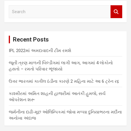
S
e
a
r
c
Recent Posts
h
IPL 2022માં અમદાવાદની ટીમ રમશે
જૂની ત્રણ માળની બિલ્ડીંગમાં લાગી આગ, આગમાં 4 લોકોનો
હસતો – રમતો પરિવાર ભૂંજાયો
ઉત્તર ભારતમાં કાતીલ ઠંડીના કારણે 2 મહિના માટે આ 6 ટ્રેન રદ્દ
કાશ્મીરમાં અમિત શાહની હાજરીમાં આતંકી હુમલો, સર્ચ
ઓપરેશન શરૂ
જર્મનીના દાઢી-મૂછ ઓલિમ્પિકમાં જોવા મળ્યા દુનિયાભરના મર્દોના
અનોખા અંદાજ