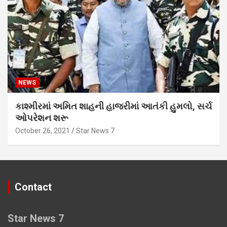
NEWS
કાશ્મીરમાં અમિત શાહની હાજરીમાં આતંકી હુમલો, સર્ચ
ઓપરેશન શરૂ
October 26, 2021
Star News 7
Contact
Star News 7