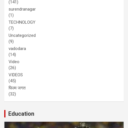
(141)
surendranagar
(1)
TECHNOLOGY
(7)
Uncategorized
(9)
vadodara
(14)
Video
(26)
VIDEOS
(45)
फिल्म जगत
(32)
Education