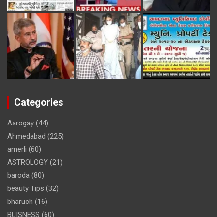
Categories
Aarogay
(44)
Ahmedabad
(225)
amerli
(60)
ASTROLOGY
(21)
baroda
(80)
beauty Tips
(32)
bharuch
(16)
BUISNESS
(60)