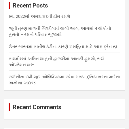
Recent Posts
h
IPL 2022માં અમદાવાદની ટીમ રમશે
જૂની ત્રણ માળની બિલ્ડીંગમાં લાગી આગ, આગમાં 4 લોકોનો
હસતો – રમતો પરિવાર ભૂંજાયો
ઉત્તર ભારતમાં કાતીલ ઠંડીના કારણે 2 મહિના માટે આ 6 ટ્રેન રદ્દ
કાશ્મીરમાં અમિત શાહની હાજરીમાં આતંકી હુમલો, સર્ચ
ઓપરેશન શરૂ
જર્મનીના દાઢી-મૂછ ઓલિમ્પિકમાં જોવા મળ્યા દુનિયાભરના મર્દોના
અનોખા અંદાજ
Recent Comments