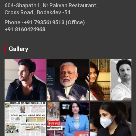
604-Shapath I , Nr.Pakvan Restaurant ,
Cross Road , Bodakdev -54
Phone:-
+91 7935619513 (Office)
+91 8160424968
Gallery