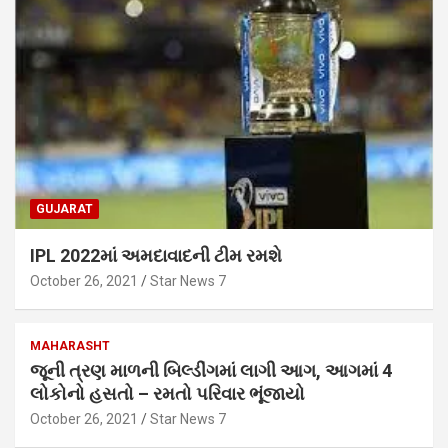
GUJARAT
IPL 2022માં અમદાવાદની ટીમ રમશે
October 26, 2021
Star News 7
MAHARASHT
જૂની ત્રણ માળની બિલ્ડીંગમાં લાગી આગ, આગમાં 4
લોકોનો હસતો – રમતો પરિવાર ભૂંજાયો
October 26, 2021
Star News 7