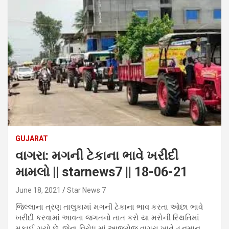
GUJARAT
વાગરા: મગની ટેકાના ભાવે ખરીદી
મામલો || starnews7 || 18-06-21
June 18, 2021
Star News 7
જિલ્લાના ત્રણ તાલુકામાં મગની ટેકાના ભાવ કરતા ઓછા ભાવે
ખરીદી કરવામાં આવતા જગતનો તાત કરો યા મરોની સ્થિતિમાં
મુકાઈ ગયો છે. જેના વિરોધ માં આજરોજ વાગરા ખાતે હનુમાન