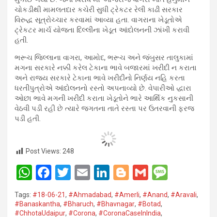
ચોકડીથી મામલતદાર કચેરી સુધી ટ્રેકટર રેલી કાઢી સરકાર
વિરુદ્ધ સૂત્રોચ્ચાર કરવામાં આવ્યા હતા. વાગરાના ખેડૂતોએ
ટ્રેકટર માર્ચ યોજતા દિલ્લીના ખેડૂત આંદોલનની ઝાંખી કરાવી
હતી.
ભરૂચ જિલ્લાના વાગરા, આમોદ, ભરૂચ અને જંબુસર તાલુકામાં
મગના સરકારે નક્કી કરેલ ટેકાના ભાવે બજારમાં ખરીદી ન કરાતા
અને રાજ્ય સરકારે ટેકાના ભાવે ખરીદીનો નિર્ણય નહિ કરતા
ધરતીપુત્રોએ આંદોલનનો રસ્તો અપનાવ્યો છે. વેપારીઓ દ્ધારા
ઓછા ભાવે મગની ખરીદી કરાતા ખેડૂતોને ભારે આર્થિક નુકસાની
વેઠવી પડી રહી છે ત્યારે જગતના તાતે રસ્તા પર ઉતરવાની ફરજ
પડી હતી.
Post Views:
248
W
F
T
E
Li
Bl
G
M
h
a
wi
m
n
o
m
es
Tags:
#18-06-21
,
#Ahmadabad
,
#Amerli
,
#Anand
,
#Aravali
,
at
ce
tt
ail
ke
g
ail
s
#Banaskantha​
,
#Bharuch
,
#Bhavnagar​
,
#Botad
,
#ChhotaUdaipur
,
#Corona​
,
#CoronaCaseInIndia
,