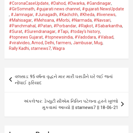
s
b
er
dI
g
a
#CoronaCaseUpdate
,
#Dahod​
,
#Dwarka​
,
#Gandinagar
,
A
o
n
er
g
#GirSomnath
,
#gujarati news channel
,
#gujarati NewsUpdate
,
#Jamnagar​
,
#Junagadh​
,
#Kachchh
,
#Kheda​
,
#livenews
,
p
o
e
#Mahisagar​
,
#Mehsana
,
#Morbi
,
#Narmada
,
#Navsari​
,
#Panchmahal
,
#Patan​
,
#Porbandar​
,
#Rajkot​
,
#Sabarkantha​
,
p
k
#Surat​
,
#Surendranagar
,
#Tapi​
,
#today’s history
,
#topnews Gujarat
,
#topnewsindia
,
#Vadodara​
,
#Valsad​
,
#viralvideo
,
Amod
,
Delhi
,
farmers
,
Jambusar
,
Mug
,
Rally Kadhi
,
starnews7
,
Wagra
Post
વલસાડ: 95 વર્ષના વૃદ્ધને માર મારી ઘસડીને ઘરે લઈ જતાં
navigation
નોંધાઈ ફરિયાદ
અંકલેશ્વર: ડેપ્યુટી સીએમ નિતિન પટેલના હસ્તે ખુલ્લો
મુકવામાં આવ્યો || starnews7 || 18-06-21