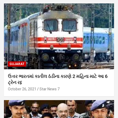
GUJARAT
ઉત્તર ભારતમાં કાતીલ ઠંડીના કારણે 2 મહિના માટે આ 6
ટ્રેન રદ્દ
October 26, 2021
Star News 7