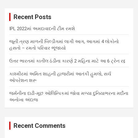
r
c
Recent Posts
h
IPL 2022માં અમદાવાદની ટીમ રમશે
જૂની ત્રણ માળની બિલ્ડીંગમાં લાગી આગ, આગમાં 4 લોકોનો
હસતો – રમતો પરિવાર ભૂંજાયો
ઉત્તર ભારતમાં કાતીલ ઠંડીના કારણે 2 મહિના માટે આ 6 ટ્રેન રદ્દ
કાશ્મીરમાં અમિત શાહની હાજરીમાં આતંકી હુમલો, સર્ચ
ઓપરેશન શરૂ
જર્મનીના દાઢી-મૂછ ઓલિમ્પિકમાં જોવા મળ્યા દુનિયાભરના મર્દોના
અનોખા અંદાજ
Recent Comments