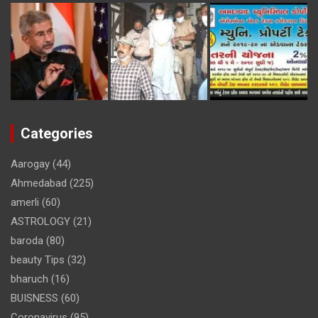
Categories
Aarogay
(44)
Ahmedabad
(225)
amerli
(60)
ASTROLOGY
(21)
baroda
(80)
beauty Tips
(32)
bharuch
(16)
BUISNESS
(60)
Coronavirus
(95)