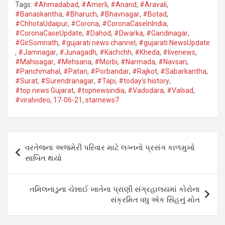
Tags:
#Ahmadabad
,
#Amerli
,
#Anand
,
#Aravali
,
#Banaskantha​
,
#Bharuch
,
#Bhavnagar​
,
#Botad
,
#ChhotaUdaipur
,
#Corona​
,
#CoronaCaseInIndia
,
#CoronaCaseUpdate
,
#Dahod​
,
#Dwarka​
,
#Gandinagar
,
#GirSomnath
,
#gujarati news channel
,
#gujarati NewsUpdate
,
#Jamnagar​
,
#Junagadh​
,
#Kachchh
,
#Kheda​
,
#livenews
,
#Mahisagar​
,
#Mehsana
,
#Morbi
,
#Narmada
,
#Navsari​
,
#Panchmahal
,
#Patan​
,
#Porbandar​
,
#Rajkot​
,
#Sabarkantha​
,
#Surat​
,
#Surendranagar
,
#Tapi​
,
#today’s history
,
#top news Gujarat
,
#topnewsindia
,
#Vadodara​
,
#Valsad​
,
#viralvideo
,
17-06-21
,
starnews7
Post
વરતેજના અજમેરી પરિવાર માટે લગ્નનો પ્રસંગ કાળમુખો
navigation
સાબિત થયો
તમિલનાડુના ચેન્નાઈ ખાતેના પ્રાણી સંગ્રહાલયમાં કોરોના
સંક્રમિત વધુ એક સિંહનું મોત