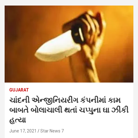
GUJARAT
ચાંદની એન્જીનિયરીંગ કંપનીમાં કામ
બાબતે બોલાચાલી થતાં ચપ્પુના ઘા ઝીંકી
હત્યા
June 17, 2021
Star News 7