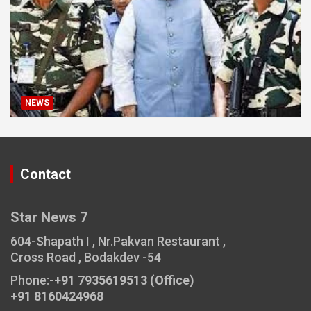
NEWS
Contact
Star News 7
604-Shapath I , Nr.Pakvan Restaurant ,
Cross Road , Bodakdev -54
Phone:-
+91 7935619513 (Office)
+91 8160424968