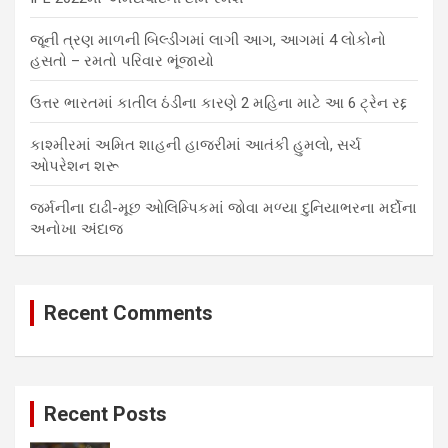
જૂની ત્રણ માળની બિલ્ડીંગમાં લાગી આગ, આગમાં 4 લોકોનો
હસતો – રમતો પરિવાર ભૂંજાયો
ઉત્તર ભારતમાં કાતીલ ઠંડીના કારણે 2 મહિના માટે આ 6 ટ્રેન રદ્દ
કાશ્મીરમાં અમિત શાહની હાજરીમાં આતંકી હુમલો, સર્ચ
ઓપરેશન શરૂ
જર્મનીના દાઢી-મૂછ ઓલિમ્પિકમાં જોવા મળ્યા દુનિયાભરના મર્દોના
અનોખા અંદાજ
Recent Comments
Recent Posts