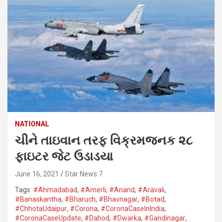
NATIONAL
ચીને તાઇવાન તરફ વિક્રમજનક ૨૮
ફાઇટર જેટ ઉડાડયા
June 16, 2021
Star News 7
Tags:
#Ahmadabad
,
#Amerli
,
#Anand
,
#Aravali
,
#Banaskantha​
,
#Bharuch
,
#Bhavnagar​
,
#Botad
,
#ChhotaUdaipur
,
#Corona​
,
#CoronaCaseInIndia
,
#CoronaCaseUpdate
,
#Dahod​
,
#Dwarka​
,
#Gandinagar
,