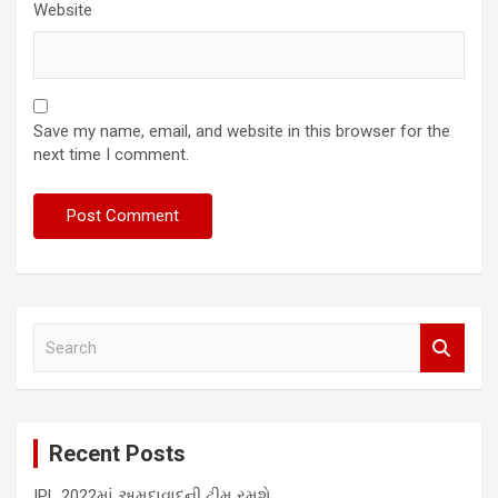
Website
Save my name, email, and website in this browser for the
next time I comment.
S
e
a
r
c
Recent Posts
h
IPL 2022માં અમદાવાદની ટીમ રમશે