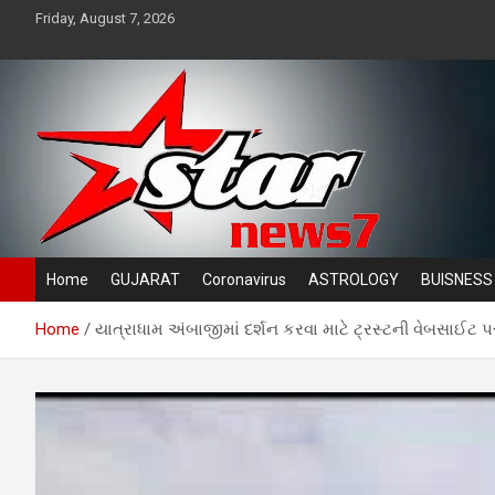
Skip
Friday, August 7, 2026
to
content
News TV channel
Star News 7
Home
GUJARAT
Coronavirus
ASTROLOGY
BUISNESS
Home
યાત્રાધામ અંબાજીમાં દર્શન કરવા માટે ટ્રસ્ટની વેબસા