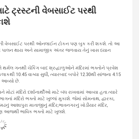
માટે ટ્રસ્ટની વેબસાઈટ પરથી
ાશે
ટ્રસ્ટની વેબસાઈટ પરથી ઓનલાઈન ટોકન પણ બુક કરી શકશે. તો આ
 રીતે પાલન થાય અને સામાજીક અંતર જળવાય તેનું ખાસ ધ્યાન
થર્મલ ગનથી ચેકિંગ બાદ શ્રદ્ધાળુઓને મંદિરમાં ભક્તોને પ્રવેશ
ાકથી 10.45 વાગ્યા સુધી, ત્યારબાદ બપોરે 12.30થી સાંજના 4.15
ં આવ્યો છે.
મોટાં મંદિરો દર્શાનાર્થીઓ માટે બંધ રાખવામાં આવ્યા હતા.ત્યારે
ાં મંદિરો ભક્તો માટે ખુલ્લાં મુકાશે. જેમાં સોમનાથ, દ્વારકા,
નું આશાપુરા માતાજીનું મંદિર,ભાવનગરનું ખોડીયાર મંદિર,
 પણ આજથી ભાવિક ભક્તો માટે ખુલશે.