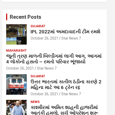
Recent Posts
GUJARAT
IPL 2022માં અમદાવાદની ટીમ રમશે
October 26, 2021
Star News 7
MAHARASHT
જૂની ત્રણ માળની બિલ્ડીંગમાં લાગી આગ, આગમાં
4 લોકોનો હસતો – રમતો પરિવાર ભૂંજાયો
October 26, 2021
Star News 7
GUJARAT
ઉત્તર ભારતમાં કાતીલ ઠંડીના કારણે 2
મહિના માટે આ 6 ટ્રેન રદ્દ
October 26, 2021
Star News 7
NEWS
કાશ્મીરમાં અમિત શાહની હાજરીમાં
આતંકી હુમલો, સર્ચ ઓપરેશન શરૂ