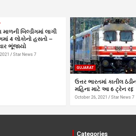
T
 માળની બિલ્ડીંગમાં લાગી
ાં 4 લોકોનો હસતો –
ાર ભૂંજાયો
 2021
Star News 7
GUJARAT
ઉત્તર ભારતમાં કાતીલ ઠંડી
મહિના માટે આ 6 ટ્રેન રદ્દ
October 26, 2021
Star News 7
Categories