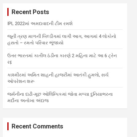
c
Recent Posts
h
IPL 2022માં અમદાવાદની ટીમ રમશે
જૂની ત્રણ માળની બિલ્ડીંગમાં લાગી આગ, આગમાં 4 લોકોનો
હસતો – રમતો પરિવાર ભૂંજાયો
ઉત્તર ભારતમાં કાતીલ ઠંડીના કારણે 2 મહિના માટે આ 6 ટ્રેન
રદ્દ
કાશ્મીરમાં અમિત શાહની હાજરીમાં આતંકી હુમલો, સર્ચ
ઓપરેશન શરૂ
જર્મનીના દાઢી-મૂછ ઓલિમ્પિકમાં જોવા મળ્યા દુનિયાભરના
મર્દોના અનોખા અંદાજ
Recent Comments