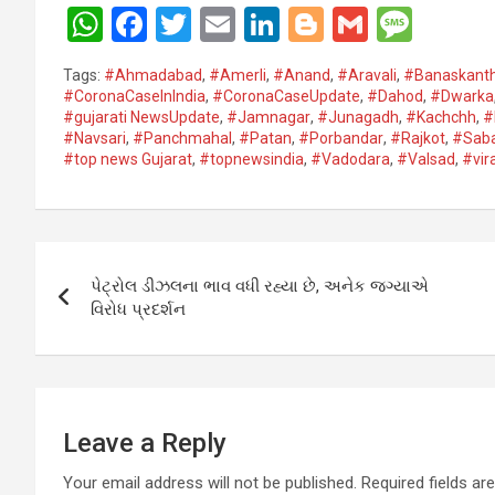
W
F
T
E
Li
Bl
G
M
h
a
wi
m
n
o
m
es
Tags:
#Ahmadabad
,
#Amerli
,
#Anand
,
#Aravali
,
#Banaskanth
at
ce
tt
ail
ke
g
ail
s
#CoronaCaseInIndia
,
#CoronaCaseUpdate
,
#Dahod​
,
#Dwarka​
#gujarati NewsUpdate
,
#Jamnagar​
,
#Junagadh​
,
#Kachchh
,
#
s
b
er
dI
g
a
#Navsari​
,
#Panchmahal
,
#Patan​
,
#Porbandar​
,
#Rajkot​
,
#Saba
A
o
n
er
g
#top news Gujarat
,
#topnewsindia
,
#Vadodara​
,
#Valsad​
,
#vir
p
o
e
p
k
Post
પેટ્રોલ ડીઝલના ભાવ વધી રહ્યા છે, અનેક જગ્યાએ
navigation
વિરોધ પ્રદર્શન
Leave a Reply
Your email address will not be published.
Required fields a