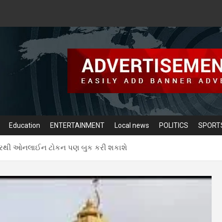
Education
ENTERTAINMENT
Local news
POLITICS
SPORT
ઈટ પરથી ઓનલાઈન ટોકન પણ બુક કરી શકાશે