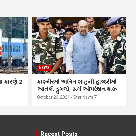
NEWS
ના કારણે 2
કાશ્મીરમાં અમિત શાહની હાજરીમાં
આતંકી હુમલો, સર્ચ ઓપરેશન શરૂ
October 26, 2021
Star News 7
Recent Posts