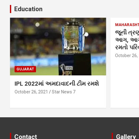
Education
MAHARASH
જૂની ત્રણ
આગ, આગમ
રમતો પરિવ
October 26,
GUJARAT
IPL 2022માં અમદાવાદની ટીમ રમશે
October 26, 2021
Star News 7
Contact
Gallery