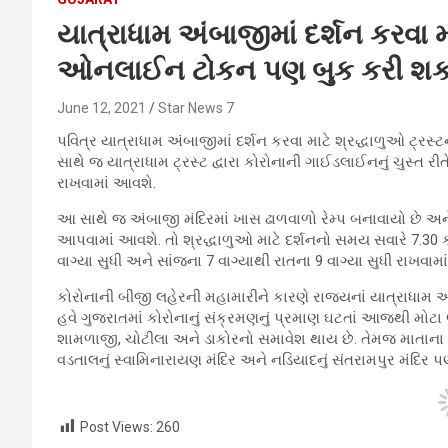
યાત્રાધામ અંબાજીમાં દર્શન કરવા 
ઓનલાઈન ટોકન પણ બુક કરી શક
June 12, 2021
Star News 7
પવિત્ર યાત્રાધામ અંબાજીમાં દર્શન કરવા માટે શ્રદ્ધાળુઓ 
સાથે જ યાત્રાધામ ટ્રસ્ટ દ્વારા કોરોનાની ગાઈડલાઈનનું ચુસ્ત
રાખવામાં આવશે.
આ સાથે જ અંબાજી મંદિરમાં ખાસ ઢાળવાળો રેમ્પ બનાવાયો છે અને 
આપવામાં આવશે. તો શ્રદ્ધાળુઓ માટે દર્શનનો સમય સવારે 7.30 કલ
વાગ્યા સુધી અને સાંજના 7 વાગ્યાથી રાતના 9 વાગ્યા સુધી રાખવામા
કોરોનાની બીજી લહેરની મહામારીને કારણે રાજ્યનાં યાત્રાધામ અને 
હવે ગુજરાતમાં કોરોનાનું સંક્રમણનું પ્રમાણ ઘટતાં આજથી મોટા ભાગન
શામળાજી, ચોટીલા અને ડાકોરનો સમાવેશ થાય છે. તેમજ માતાના મઢ
વડતાલનું સ્વામિનારાયણ મંદિર અને નડિયાદનું સંતરામપુર મંદિર
Post Views:
260