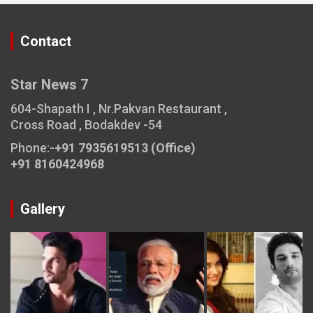
Contact
Star News 7
604-Shapath I , Nr.Pakvan Restaurant ,
Cross Road , Bodakdev -54
Phone:-
+91 7935619513 (Office)
+91 8160424968
Gallery