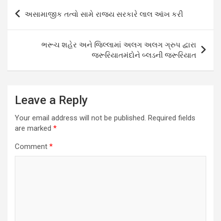
Post
અસામાજીક તત્વો સામે રાજય સરકારે લાલ આંખ કરી
navigation
ભરૂચ શહેર અને જિલ્લામાં અલગ અલગ ગ્રુપ દ્વારા
જરૂરિયાતમંદોને બ્લડની જરૂરિયાત
Leave a Reply
Your email address will not be published.
Required fields
are marked
*
Comment
*