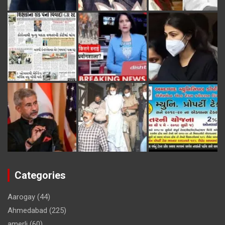
Categories
Aarogay
(44)
Ahmedabad
(225)
amerli
(60)