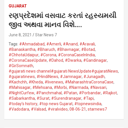
GUJARAT
રણપ્રદેશમાં વસવાટ કરતાં રહસ્યમયી
જીવ અથવા માનવ વિશે….
June 8, 2021
Star News 7
Tags:
#Ahmadabad
,
#Amerli
,
#Anand
,
#Aravali
,
#Banaskantha​
,
#Bharuch
,
#Bhavnagar​
,
#Botad
,
#ChhotaUdaipur
,
#Corona​
,
#CoronaCaseInIndia
,
#CoronaCaseUpdate
,
#Dahod​
,
#Dwarka​
,
#Gandinagar
,
#GirSomnath
,
#gujarati news channel#gujarati NewsUpdate#gujaratiNews
,
#gujaratinews
,
#HindiNews
,
#Jamnagar​
,
#Junagadh​
,
#Kachchh
,
#Kheda​
,
#livenews
,
#MaharashtraCoronaCase
,
#Mahisagar​
,
#Mehsana
,
#Morbi
,
#Narmada
,
#Navsari​
,
#NightCurfew
,
#Panchmahal
,
#Patan​
,
#Porbandar​
,
#Rajkot​
,
#Sabarkantha​
,
#Surat​
,
#Surendranagar
,
#Tapi​
,
#today’s history
,
#top news Gujarat
,
#topnewsindia
,
#Vadodara​
,
#Valsad​
,
#viralvideo
,
08-06-21
,
starnews7