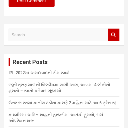
S
e
a
r
c
Recent Posts
h
IPL 2022માં અમદાવાદની ટીમ રમશે
જૂની ત્રણ માળની બિલ્ડીંગમાં લાગી આગ, આગમાં 4 લોકોનો
હસતો – રમતો પરિવાર ભૂંજાયો
ઉત્તર ભારતમાં કાતીલ ઠંડીના કારણે 2 મહિના માટે આ 6 ટ્રેન રદ્દ
કાશ્મીરમાં અમિત શાહની હાજરીમાં આતંકી હુમલો, સર્ચ
ઓપરેશન શરૂ