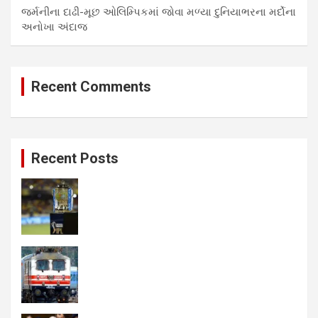
જર્મનીના દાઢી-મૂછ ઓલિમ્પિકમાં જોવા મળ્યા દુનિયાભરના મર્દોના
અનોખા અંદાજ
Recent Comments
Recent Posts