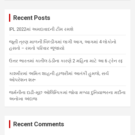
r
c
Recent Posts
h
IPL 2022માં અમદાવાદની ટીમ રમશે
જૂની ત્રણ માળની બિલ્ડીંગમાં લાગી આગ, આગમાં 4 લોકોનો
હસતો – રમતો પરિવાર ભૂંજાયો
ઉત્તર ભારતમાં કાતીલ ઠંડીના કારણે 2 મહિના માટે આ 6 ટ્રેન રદ્દ
કાશ્મીરમાં અમિત શાહની હાજરીમાં આતંકી હુમલો, સર્ચ
ઓપરેશન શરૂ
જર્મનીના દાઢી-મૂછ ઓલિમ્પિકમાં જોવા મળ્યા દુનિયાભરના મર્દોના
અનોખા અંદાજ
Recent Comments