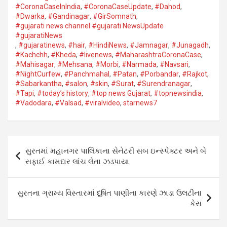
#CoronaCaseInIndia
,
#CoronaCaseUpdate
,
#Dahod​
,
#Dwarka​
,
#Gandinagar
,
#GirSomnath
,
#gujarati news channel #gujarati NewsUpdate
#gujaratiNews
,
#gujaratinews
,
#hair
,
#HindiNews
,
#Jamnagar​
,
#Junagadh​
,
#Kachchh
,
#Kheda​
,
#livenews
,
#MaharashtraCoronaCase
,
#Mahisagar​
,
#Mehsana
,
#Morbi
,
#Narmada
,
#Navsari​
,
#NightCurfew
,
#Panchmahal
,
#Patan​
,
#Porbandar​
,
#Rajkot​
,
#Sabarkantha​
,
#salon
,
#skin
,
#Surat​
,
#Surendranagar
,
#Tapi​
,
#today’s history
,
#top news Gujarat
,
#topnewsindia
,
#Vadodara​
,
#Valsad​
,
#viralvideo
,
starnews7
Post
સુરતમાં મહાનગર પાલિકાના સેનેટરી સબ ઇન્સ્પેક્ટર અને બે
navigation
સફાઈ કામદાર લાંચ લેતા ઝડપાયા
સુરતના ગ્રામ્ય વિસ્તારમાં દૂષિત પાણીના કારણે ઝાડા ઉલટીના
કેસ