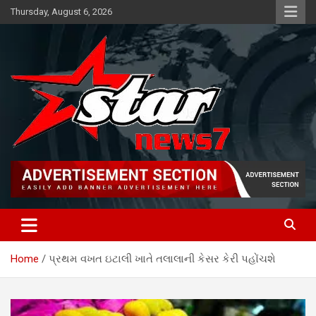
Skip
Thursday, August 6, 2026
to
content
News TV channel
Star News 7
Home
પ્રથમ વખત ઇટાલી ખાતે તલાલાની કેસર કેરી પહોંચશે