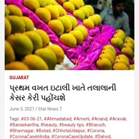
GUJARAT
પ્રથમ વખત ઇટાલી ખાતે તલાલાની
કેસર કેરી પહોંચશે
June 3, 2021
Star News 7
Tags:
#03-06-21
,
#Ahmadabad
,
#Amerli
,
#Anand
,
#Aravali
,
#Banaskantha​
,
#beauty
,
#beauty tips
,
#Bharuch
,
#Bhavnagar​
,
#Botad
,
#ChhotaUdaipur
,
#Corona​
,
#CoronaCaseInIndia
,
#CoronaCaseUpdate
,
#Dahod​
,