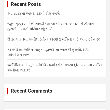
Recent Posts
h
IPL 2022માં અમદાવાદની ટીમ રમશે
જૂની ત્રણ માળની બિલ્ડીંગમાં લાગી આગ, આગમાં 4 લોકોનો
હસતો – રમતો પરિવાર ભૂંજાયો
ઉત્તર ભારતમાં કાતીલ ઠંડીના કારણે 2 મહિના માટે આ 6 ટ્રેન રદ્દ
કાશ્મીરમાં અમિત શાહની હાજરીમાં આતંકી હુમલો, સર્ચ
ઓપરેશન શરૂ
જર્મનીના દાઢી-મૂછ ઓલિમ્પિકમાં જોવા મળ્યા દુનિયાભરના મર્દોના
અનોખા અંદાજ
Recent Comments