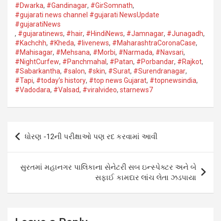
#Dwarka​
,
#Gandinagar
,
#GirSomnath
,
#gujarati news channel #gujarati NewsUpdate
#gujaratiNews
,
#gujaratinews
,
#hair
,
#HindiNews
,
#Jamnagar​
,
#Junagadh​
,
#Kachchh
,
#Kheda​
,
#livenews
,
#MaharashtraCoronaCase
,
#Mahisagar​
,
#Mehsana
,
#Morbi
,
#Narmada
,
#Navsari​
,
#NightCurfew
,
#Panchmahal
,
#Patan​
,
#Porbandar​
,
#Rajkot​
,
#Sabarkantha​
,
#salon
,
#skin
,
#Surat​
,
#Surendranagar
,
#Tapi​
,
#today’s history
,
#top news Gujarat
,
#topnewsindia
,
#Vadodara​
,
#Valsad​
,
#viralvideo
,
starnews7
Post
ધોરણ -12ની પરીક્ષાઓ પણ રદ કરવામાં આવી
navigation
સુરતમાં મહાનગર પાલિકાના સેનેટરી સબ ઇન્સ્પેક્ટર અને બે
સફાઈ કામદાર લાંચ લેતા ઝડપાયા