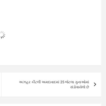
અઝહર કીટલી અમદાવાદમાં 25 જેટલા ગુનાઓમાં
સંડોવાયેલો છે