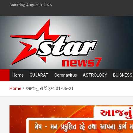
Skip
Saturday, August 8, 2026
to
content
News TV channel
Star News 7
Home
GUJARAT
Coronavirus
ASTROLOGY
BUISNESS
Home
આજનું રાશિફળ 01-06-21