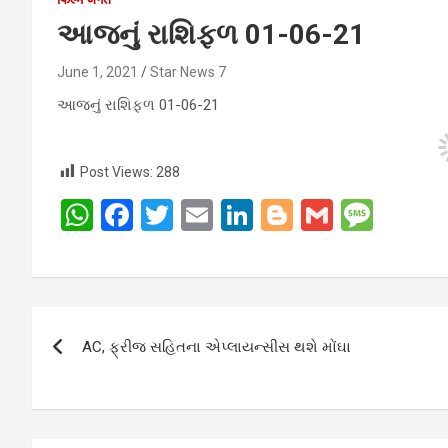
આજનું રાશિફળ 01-06-21
June 1, 2021
Star News 7
આજનું રાશિફળ 01-06-21
Post Views:
288
W
F
T
E
Li
Bl
G
M
h
a
wi
m
n
o
m
es
at
ce
tt
ail
ke
g
ail
s
s
b
er
dI
g
a
Post
A
o
n
er
g
AC, ફ્રીજ સહિતના એપ્લાયન્સીસ થશે મોંઘા
navigation
p
o
e
p
k