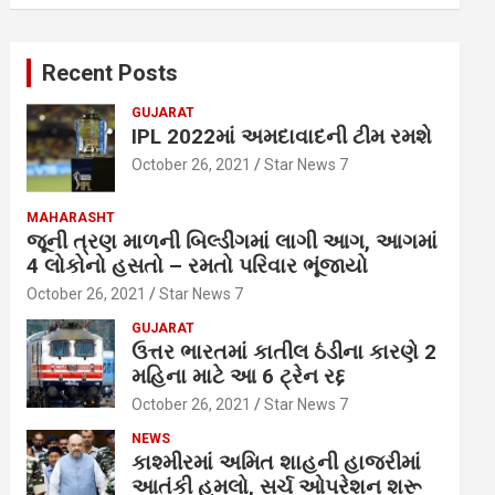
Recent Posts
GUJARAT
IPL 2022માં અમદાવાદની ટીમ રમશે
October 26, 2021
Star News 7
MAHARASHT
જૂની ત્રણ માળની બિલ્ડીંગમાં લાગી આગ, આગમાં
4 લોકોનો હસતો – રમતો પરિવાર ભૂંજાયો
October 26, 2021
Star News 7
GUJARAT
ઉત્તર ભારતમાં કાતીલ ઠંડીના કારણે 2
મહિના માટે આ 6 ટ્રેન રદ્દ
October 26, 2021
Star News 7
NEWS
કાશ્મીરમાં અમિત શાહની હાજરીમાં
આતંકી હુમલો, સર્ચ ઓપરેશન શરૂ