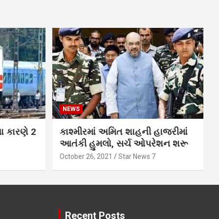
NEWS
ના કારણે 2
કાશ્મીરમાં અમિત શાહની હાજરીમાં
આતંકી હુમલો, સર્ચ ઓપરેશન શરૂ
October 26, 2021
Star News 7
Recent Posts