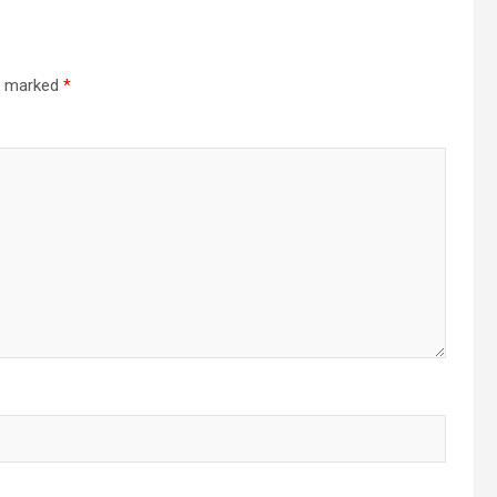
re marked
*