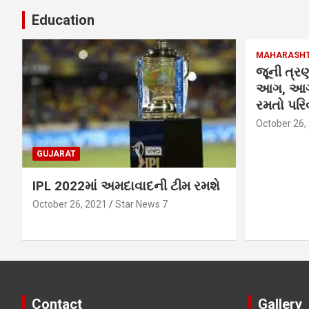
Education
MAHARASH
જૂની ત્રણ
આગ, આગમ
રમતો પરિવ
October 26,
GUJARAT
IPL 2022માં અમદાવાદની ટીમ રમશે
October 26, 2021
Star News 7
Contact
Gallery