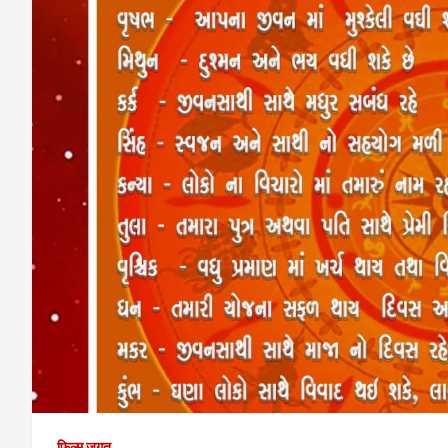
फिल्म जगत