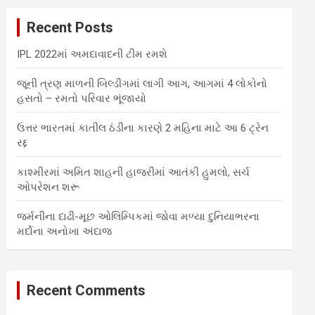
c
Recent Posts
h
IPL 2022માં અમદાવાદની ટીમ રમશે
જૂની ત્રણ માળની બિલ્ડીંગમાં લાગી આગ, આગમાં 4 લોકોનો
હસતો – રમતો પરિવાર ભૂંજાયો
ઉત્તર ભારતમાં કાતીલ ઠંડીના કારણે 2 મહિના માટે આ 6 ટ્રેન
રદ્દ
કાશ્મીરમાં અમિત શાહની હાજરીમાં આતંકી હુમલો, સર્ચ
ઓપરેશન શરૂ
જર્મનીના દાઢી-મૂછ ઓલિમ્પિકમાં જોવા મળ્યા દુનિયાભરના
મર્દોના અનોખા અંદાજ
Recent Comments