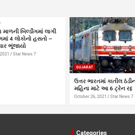
T
 માળની બિલ્ડીંગમાં લાગી
ાં 4 લોકોનો હસતો –
ાર ભૂંજાયો
 2021
Star News 7
GUJARAT
ઉત્તર ભારતમાં કાતીલ ઠંડી
મહિના માટે આ 6 ટ્રેન રદ્દ
October 26, 2021
Star News 7
Categories