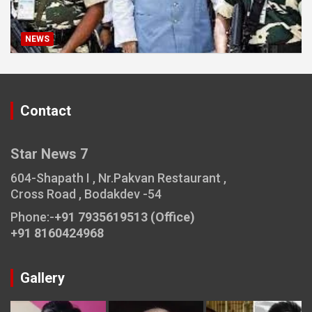
NEWS
Contact
Star News 7
604-Shapath I , Nr.Pakvan Restaurant ,
Cross Road , Bodakdev -54
Phone:-
+91 7935619513 (Office)
+91 8160424968
Gallery