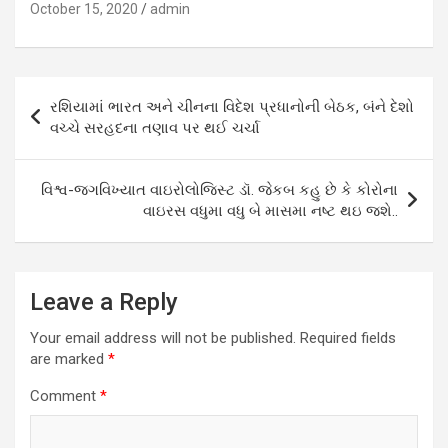
October 15, 2020
admin
Post
રશિયામાં ભારત અને ચીનના વિદેશ પ્રધાનોની બેઠક, બંને દેશો
navigation
વચ્ચે સરહદના તણાવ પર થઈ ચર્ચા
વિશ્વ-જગવિખ્યાત વાઇરોલોજિસ્ટ ડૉ. જેકબ કહુ છે કે કોરોના
વાઇરસ વધુમા વધુ બે માસમા નષ્ટ થઇ જશે..
Leave a Reply
Your email address will not be published.
Required fields
are marked
*
Comment
*