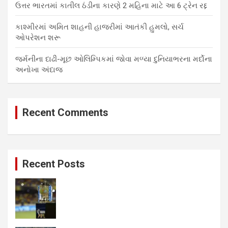
ઉત્તર ભારતમાં કાતીલ ઠંડીના કારણે 2 મહિના માટે આ 6 ટ્રેન રદ્દ
કાશ્મીરમાં અમિત શાહની હાજરીમાં આતંકી હુમલો, સર્ચ
ઓપરેશન શરૂ
જર્મનીના દાઢી-મૂછ ઓલિમ્પિકમાં જોવા મળ્યા દુનિયાભરના મર્દોના
અનોખા અંદાજ
Recent Comments
Recent Posts