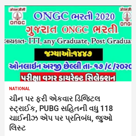
NATIONAL
ચીન પર ફરી એકવાર ડિજિટલ
સ્ટ્રાઈક, PUBG સહિતની વધુ 118
ચાઈનીઝ એપ પર પ્રતિબંધ, જુઓ
લિસ્ટ