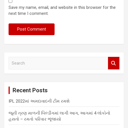
Save my name, email, and website in this browser for the
next time I comment.
S
e
a
r
c
Recent Posts
h
IPL 2022માં અમદાવાદની ટીમ રમશે
જૂની ત્રણ માળની બિલ્ડીંગમાં લાગી આગ, આગમાં 4 લોકોનો
હસતો – રમતો પરિવાર ભૂંજાયો